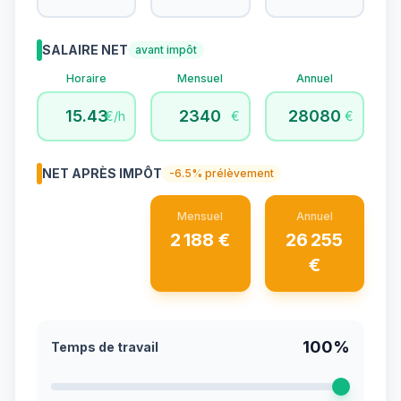
SALAIRE NET
avant impôt
Horaire
Mensuel
Annuel
€/h
€
€
NET APRÈS IMPÔT
-
6.5
% prélèvement
Mensuel
Annuel
2 188
€
26 255
€
100
%
Temps de travail