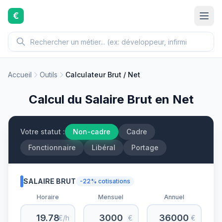
Aller au contenu principal
€
Accueil
Outils
Calculateur Brut / Net
Calcul du Salaire Brut en Net
Votre statut :
Non-cadre
Cadre
Fonctionnaire
Libéral
Portage
SALAIRE BRUT
-
22
% cotisations
Horaire
Mensuel
Annuel
€/h
€
€