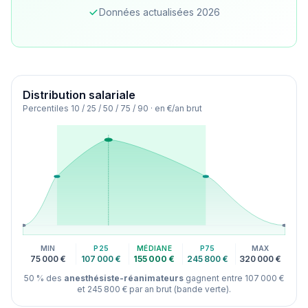
Données actualisées 2026
Distribution des salaires pour le métier Anesthésiste-r
Distribution salariale
Percentiles 10 / 25 / 50 / 75 / 90 · en €/an brut
MIN
P25
MÉDIANE
P75
MAX
75 000 €
107 000 €
155 000 €
245 800 €
320 000 €
50 % des
anesthésiste-réanimateurs
gagnent entre 107 000 €
et 245 800 € par an brut (bande verte).