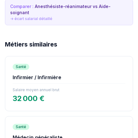
Comparer :
Anesthésiste-réanimateur vs Aide-
soignant
→ écart salarial détaillé
Métiers similaires
Santé
Infirmier / Infirmière
Salaire moyen annuel brut
32 000 €
Santé
Médecin généraliste