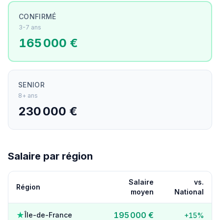
CONFIRMÉ
3-7 ans
165 000 €
SENIOR
8+ ans
230 000 €
Salaire par région
Salaire
vs.
Région
moyen
National
★
195 000 €
Île-de-France
+15%