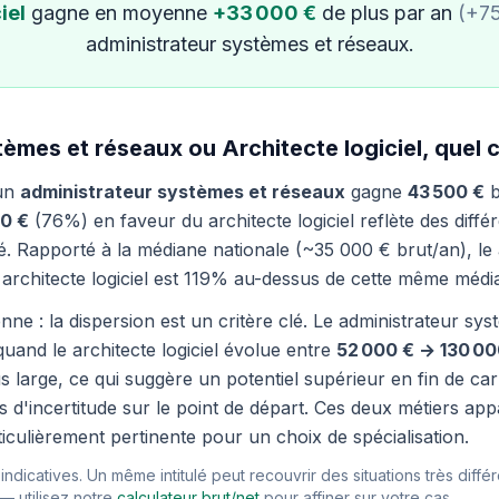
iel
gagne en moyenne
+33 000 €
de plus par an
(+7
administrateur systèmes et réseaux.
èmes et réseaux ou Architecte logiciel, quel 
 un
administrateur systèmes et réseaux
gagne
43 500 €
b
0 €
(76%) en faveur du architecte logiciel reflète des différ
é. Rapporté à la médiane nationale (~35 000 € brut/an), le
 architecte logiciel est 119% au-dessus de cette même médi
nne : la dispersion est un critère clé. Le administrateur sy
quand le architecte logiciel évolue entre
52 000 € → 130 00
large, ce qui suggère un potentiel supérieur en fin de carri
 d'incertitude sur le point de départ. Ces deux métiers ap
iculièrement pertinente pour un choix de spécialisation.
ndicatives. Un même intitulé peut recouvrir des situations très différ
 — utilisez notre
calculateur brut/net
pour affiner sur votre cas.