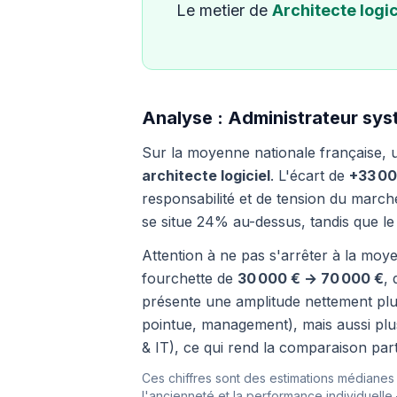
Le metier de
Architecte logic
Analyse : Administrateur syst
Sur la moyenne nationale française,
architecte logiciel
. L'écart de
+33 00
responsabilité et de tension du march
se situe 24% au-dessus, tandis que le
Attention à ne pas s'arrêter à la moye
fourchette de
30 000 € → 70 000 €
, 
présente une amplitude nettement plus 
pointue, management), mais aussi plus
& IT), ce qui rend la comparaison part
Ces chiffres sont des estimations médianes i
l'ancienneté et la performance individuelle