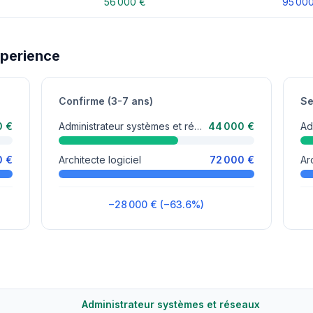
56 000 €
95 00
xperience
Confirme (3-7 ans)
Se
0 €
Administrateur systèmes et réseaux
44 000 €
0 €
Architecte logiciel
72 000 €
Ar
−28 000 € (−63.6%)
Administrateur systèmes et réseaux