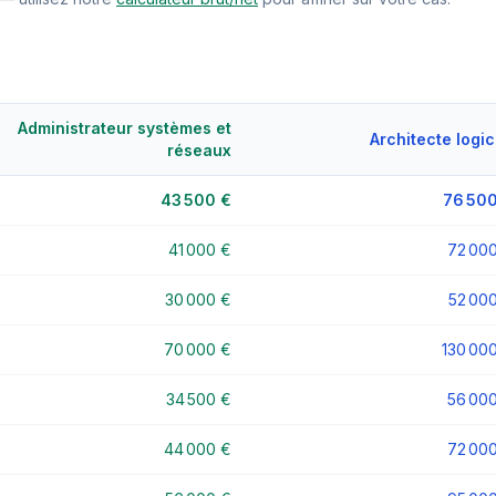
Administrateur systèmes et
Architecte logic
réseaux
43 500 €
76 500
41 000 €
72 00
30 000 €
52 00
70 000 €
130 00
34 500 €
56 00
44 000 €
72 00