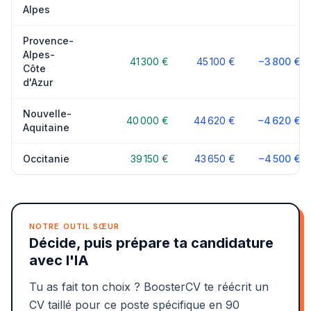
Alpes
Provence-
Alpes-
41 300 €
45 100 €
−3 800 €
Côte
d'Azur
Nouvelle-
40 000 €
44 620 €
−4 620 €
Aquitaine
Occitanie
39 150 €
43 650 €
−4 500 €
NOTRE OUTIL SŒUR
Décide, puis prépare ta candidature
avec l'IA
Tu as fait ton choix ? BoosterCV te réécrit un
CV taillé pour ce poste spécifique en 90