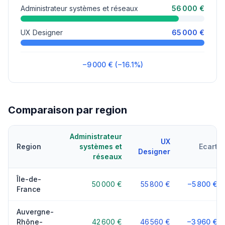
Administrateur systèmes et réseaux
56 000 €
UX Designer
65 000 €
−9 000 € (−16.1%)
Comparaison par region
Administrateur
UX
Region
systèmes et
Ecart
Designer
réseaux
Île-de-
50 000 €
55 800 €
−5 800 €
France
Auvergne-
Rhône-
42 600 €
46 560 €
−3 960 €