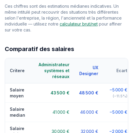
Ces chiffres sont des estimations médianes indicatives. Un
même intitulé peut recouvrir des situations très différentes
selon l'entreprise, la région, l'ancienneté et la performance
individuelle — utilisez notre
calculateur brut/net
pour affiner
sur votre cas.
Comparatif des salaires
Administrateur
UX
Critere
systèmes et
Ecart
Designer
réseaux
Salaire
−5 000 €
43 500 €
48 500 €
moyen
(−11.5%)
Salaire
41 000 €
46 000 €
−5 000 €
median
Salaire
30 000 €
32 000 €
−2 000 €