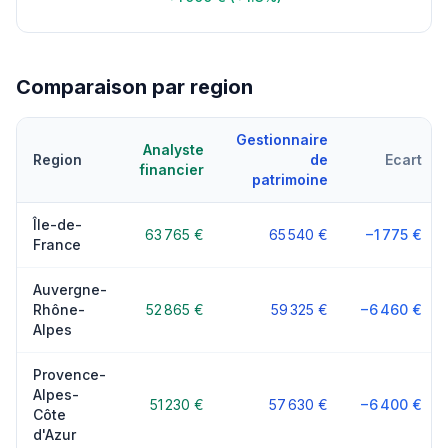
Comparaison par region
Gestionnaire
Analyste
Region
de
Ecart
financier
patrimoine
Île-de-
63 765 €
65 540 €
−1 775 €
France
Auvergne-
Rhône-
52 865 €
59 325 €
−6 460 €
Alpes
Provence-
Alpes-
51 230 €
57 630 €
−6 400 €
Côte
d'Azur