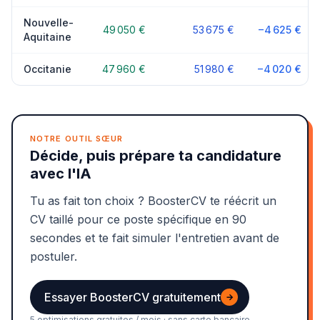
Nouvelle-
49 050 €
53 675 €
−4 625 €
Aquitaine
Occitanie
47 960 €
51 980 €
−4 020 €
NOTRE OUTIL SŒUR
Décide, puis prépare ta candidature
avec l'IA
Tu as fait ton choix ? BoosterCV te réécrit un
CV taillé pour ce poste spécifique en 90
secondes et te fait simuler l'entretien avant de
postuler.
Essayer BoosterCV gratuitement
→
5 optimisations gratuites / mois · sans carte bancaire