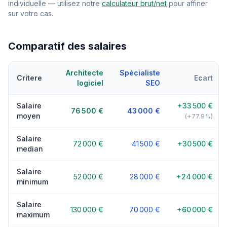
individuelle — utilisez notre
calculateur brut/net
pour affiner
sur votre cas.
Comparatif des salaires
Architecte
Spécialiste
Critere
Ecart
logiciel
SEO
Salaire
+33 500 €
76 500 €
43 000 €
moyen
(+77.9%)
Salaire
72 000 €
41 500 €
+30 500 €
median
Salaire
52 000 €
28 000 €
+24 000 €
minimum
Salaire
130 000 €
70 000 €
+60 000 €
maximum