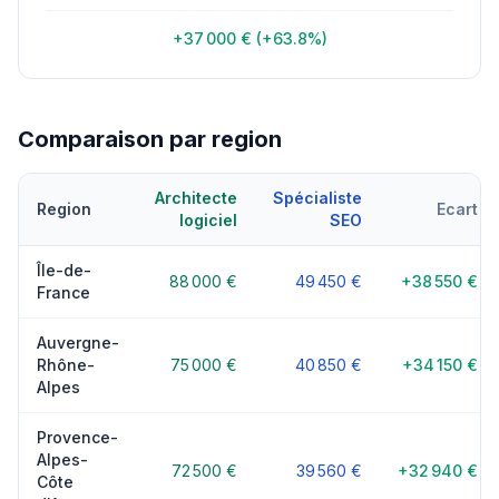
+37 000 € (+63.8%)
Comparaison par region
Architecte
Spécialiste
Region
Ecart
logiciel
SEO
Île-de-
88 000 €
49 450 €
+38 550 €
France
Auvergne-
Rhône-
75 000 €
40 850 €
+34 150 €
Alpes
Provence-
Alpes-
72 500 €
39 560 €
+32 940 €
Côte