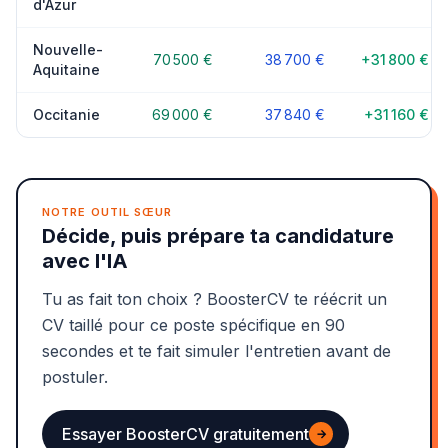
d'Azur
Nouvelle-
70 500 €
38 700 €
+31 800 €
Aquitaine
Occitanie
69 000 €
37 840 €
+31 160 €
NOTRE OUTIL SŒUR
Décide, puis prépare ta candidature
avec l'IA
Tu as fait ton choix ? BoosterCV te réécrit un
CV taillé pour ce poste spécifique en 90
secondes et te fait simuler l'entretien avant de
postuler.
Essayer BoosterCV gratuitement
→