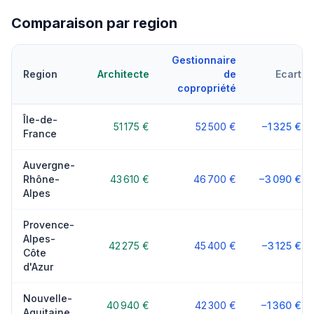
Comparaison par region
Gestionnaire
Region
Architecte
de
Ecart
copropriété
Île-de-
51 175 €
52 500 €
−1 325 €
France
Auvergne-
Rhône-
43 610 €
46 700 €
−3 090 €
Alpes
Provence-
Alpes-
42 275 €
45 400 €
−3 125 €
Côte
d'Azur
Nouvelle-
40 940 €
42 300 €
−1 360 €
Aquitaine