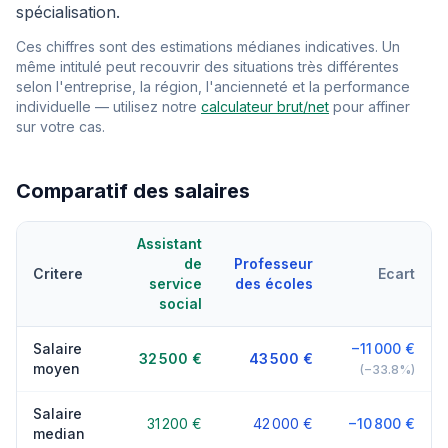
spécialisation.
Ces chiffres sont des estimations médianes indicatives. Un
même intitulé peut recouvrir des situations très différentes
selon l'entreprise, la région, l'ancienneté et la performance
individuelle — utilisez notre
calculateur brut/net
pour affiner
sur votre cas.
Comparatif des salaires
Assistant
de
Professeur
Critere
Ecart
service
des écoles
social
Salaire
−11 000 €
32 500 €
43 500 €
moyen
(−33.8%)
Salaire
31 200 €
42 000 €
−10 800 €
median