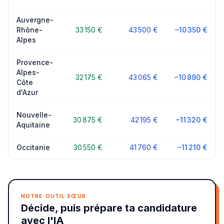
Auvergne-
Rhône-
33 150 €
43 500 €
−10 350 €
Alpes
Provence-
Alpes-
32 175 €
43 065 €
−10 890 €
Côte
d'Azur
Nouvelle-
30 875 €
42 195 €
−11 320 €
Aquitaine
Occitanie
30 550 €
41 760 €
−11 210 €
NOTRE OUTIL SŒUR
Décide, puis prépare ta candidature
avec l'IA