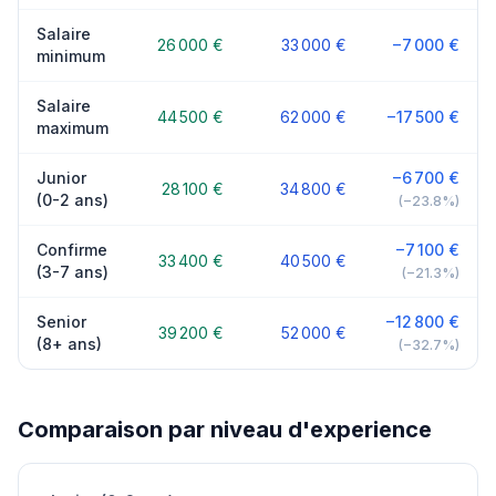
Salaire
26 000 €
33 000 €
−7 000 €
minimum
Salaire
44 500 €
62 000 €
−17 500 €
maximum
Junior
−6 700 €
28 100 €
34 800 €
(0-2 ans)
(−23.8%)
Confirme
−7 100 €
33 400 €
40 500 €
(3-7 ans)
(−21.3%)
Senior
−12 800 €
39 200 €
52 000 €
(8+ ans)
(−32.7%)
Comparaison par niveau d'experience