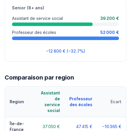
Senior (8+ ans)
Assistant de service social
39 200 €
Professeur des écoles
52 000 €
−12 800 € (−32.7%)
Comparaison par region
Assistant
de
Professeur
Region
Ecart
service
des écoles
social
Île-de-
37 050 €
47 415 €
−10 365 €
France