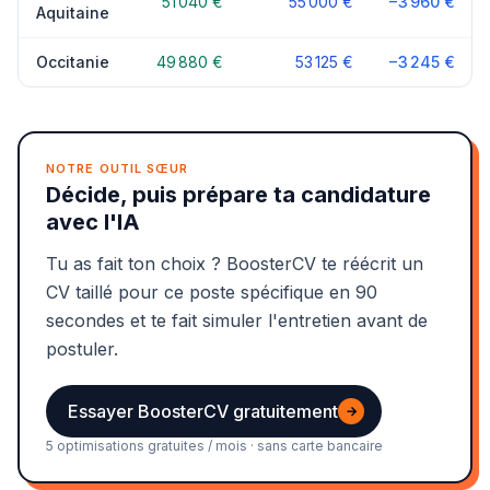
51 040 €
55 000 €
−3 960 €
Aquitaine
Occitanie
49 880 €
53 125 €
−3 245 €
NOTRE OUTIL SŒUR
Décide, puis prépare ta candidature
avec l'IA
Tu as fait ton choix ? BoosterCV te réécrit un
CV taillé pour ce poste spécifique en 90
secondes et te fait simuler l'entretien avant de
postuler.
Essayer BoosterCV gratuitement
→
5 optimisations gratuites / mois · sans carte bancaire