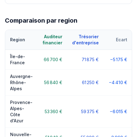
Comparaison par region
Auditeur
Trésorier
Region
Ecart
financier
d'entreprise
Île-de-
66 700 €
71 875 €
−5 175 €
France
Auvergne-
Rhône-
56 840 €
61 250 €
−4 410 €
Alpes
Provence-
Alpes-
53 360 €
59 375 €
−6 015 €
Côte
d'Azur
Nouvelle-