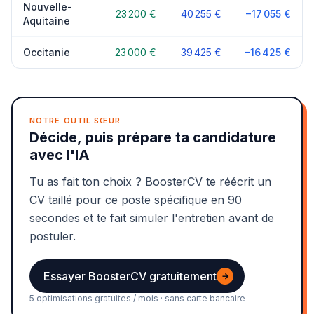
Nouvelle-
23 200 €
40 255 €
−17 055 €
Aquitaine
Occitanie
23 000 €
39 425 €
−16 425 €
NOTRE OUTIL SŒUR
Décide, puis prépare ta candidature
avec l'IA
Tu as fait ton choix ? BoosterCV te réécrit un
CV taillé pour ce poste spécifique en 90
secondes et te fait simuler l'entretien avant de
postuler.
Essayer BoosterCV gratuitement
→
5 optimisations gratuites / mois · sans carte bancaire