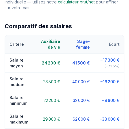
individuelle — utilisez notre
calculateur brut/net
pour affiner
sur votre cas.
Comparatif des salaires
Auxiliaire
Sage-
Critere
Ecart
de vie
femme
Salaire
−17 300 €
24 200 €
41 500 €
moyen
(−71.5%)
Salaire
23 800 €
40 000 €
−16 200 €
median
Salaire
22 200 €
32 000 €
−9 800 €
minimum
Salaire
29 000 €
62 000 €
−33 000 €
maximum