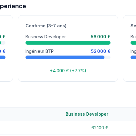
xperience
Confirme (3-7 ans)
Se
0 €
Business Developer
56 000 €
Bu
0 €
Ingénieur BTP
52 000 €
In
+4 000 € (+7.7%)
Business Developer
62 100 €