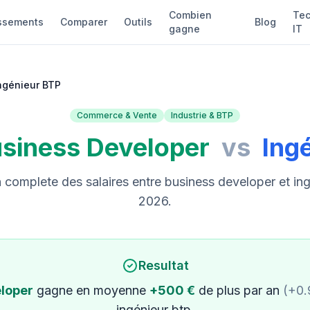
Combien
Tec
ssements
Comparer
Outils
Blog
gagne
IT
ngénieur BTP
Commerce & Vente
Industrie & BTP
siness Developer
vs
Ing
complete des salaires entre business developer et ing
2026.
Resultat
loper
gagne en moyenne
+500 €
de plus par an
(+0
ingénieur btp.