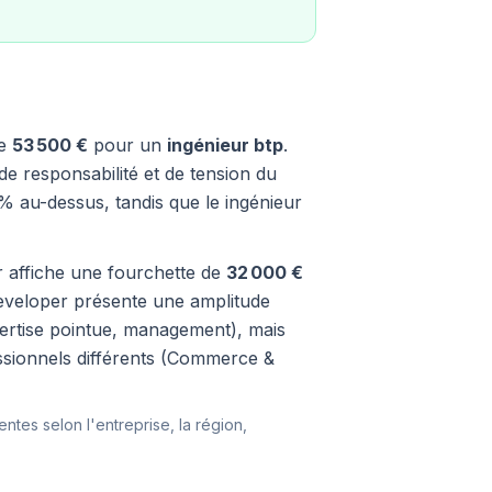
re
53 500 €
pour un
ingénieur btp
.
de responsabilité et de tension du
% au-dessus, tandis que le ingénieur
er affiche une fourchette de
32 000 €
developer présente une amplitude
xpertise pointue, management), mais
essionnels différents (Commerce &
entes selon l'entreprise, la région,