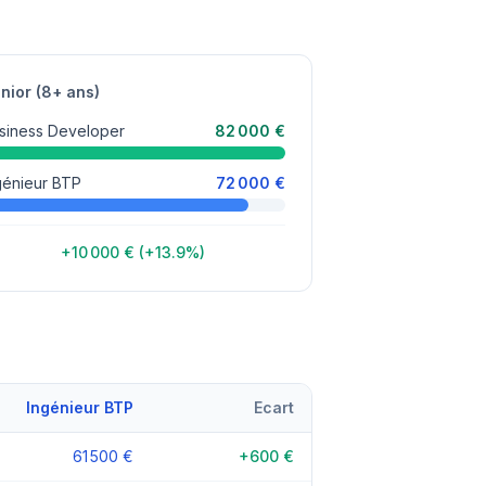
nior (8+ ans)
siness Developer
82 000 €
génieur BTP
72 000 €
+10 000 € (+13.9%)
Ingénieur BTP
Ecart
61 500 €
+600 €