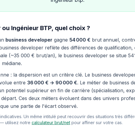
 ou Ingénieur BTP, quel choix ?
 un
business developer
gagne
54 000 €
brut annuel, cont
siness developer reflète des différences de qualification, 
le (~35 000 € brut/an), le business developer se situe 54
 médiane.
nne : la dispersion est un critère clé. Le business develop
évolue entre
36 000 € → 90 000 €
. Le métier de business 
n potentiel supérieur en fin de carrière (spécialisation, e
 de départ. Ces deux métiers évoluent dans des univers prof
ique une partie de l'écart observé.
ndicatives. Un même intitulé peut recouvrir des situations très différ
 — utilisez notre
calculateur brut/net
pour affiner sur votre cas.