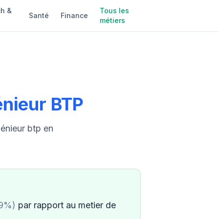
h &
Tous les
Santé
Finance
métiers
énieur BTP
énieur btp en
.9%)
par rapport au metier de