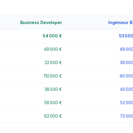
Business Developer
Ingénieur 
54 000 €
53 50
49 000 €
49 00
32 000 €
36 00
110 000 €
90 00
38 500 €
40 50
56 000 €
52 00
82 000 €
72 00