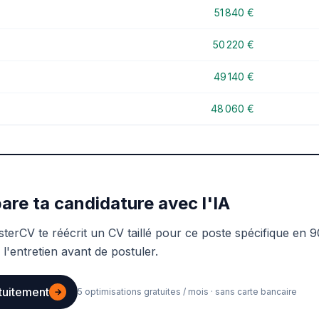
51 840 €
50 220 €
49 140 €
48 060 €
are ta candidature avec l'IA
sterCV te réécrit un CV taillé pour ce poste spécifique en 9
 l'entretien avant de postuler.
tuitement
→
5 optimisations gratuites / mois · sans carte bancaire