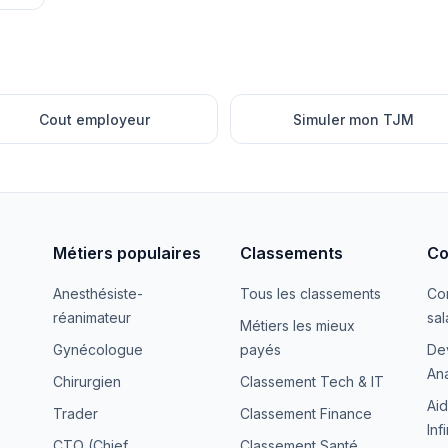
Cout employeur
Simuler mon TJM
Métiers populaires
Classements
Co
Anesthésiste-
Tous les classements
Co
réanimateur
sal
Métiers les mieux
Gynécologue
payés
De
Ana
Chirurgien
Classement Tech & IT
Aid
Trader
Classement Finance
Inf
CTO (Chief
Classement Santé