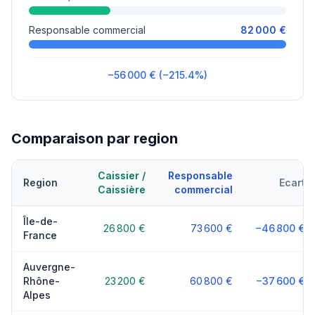
Responsable commercial
82 000 €
−56 000 € (−215.4%)
Comparaison par region
Caissier /
Responsable
Region
Ecart
Caissière
commercial
Île-de-
26 800 €
73 600 €
−46 800 €
France
Auvergne-
Rhône-
23 200 €
60 800 €
−37 600 €
Alpes