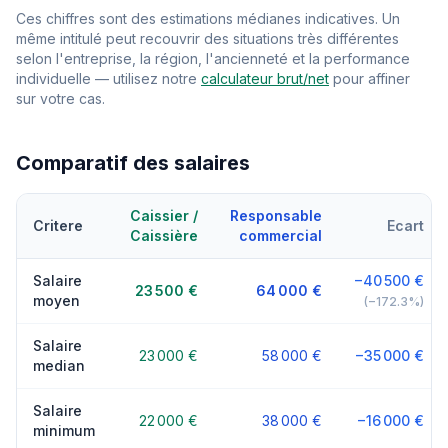
Ces chiffres sont des estimations médianes indicatives. Un
même intitulé peut recouvrir des situations très différentes
selon l'entreprise, la région, l'ancienneté et la performance
individuelle — utilisez notre
calculateur brut/net
pour affiner
sur votre cas.
Comparatif des salaires
Caissier /
Responsable
Critere
Ecart
Caissière
commercial
Salaire
−40 500 €
23 500 €
64 000 €
moyen
(−172.3%)
Salaire
23 000 €
58 000 €
−35 000 €
median
Salaire
22 000 €
38 000 €
−16 000 €
minimum