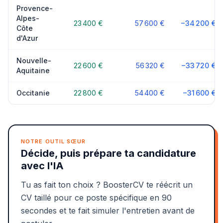
Provence-
Alpes-
23 400 €
57 600 €
−34 200 €
Côte
d'Azur
Nouvelle-
22 600 €
56 320 €
−33 720 €
Aquitaine
Occitanie
22 800 €
54 400 €
−31 600 €
NOTRE OUTIL SŒUR
Décide, puis prépare ta candidature
avec l'IA
Tu as fait ton choix ? BoosterCV te réécrit un
CV taillé pour ce poste spécifique en 90
secondes et te fait simuler l'entretien avant de