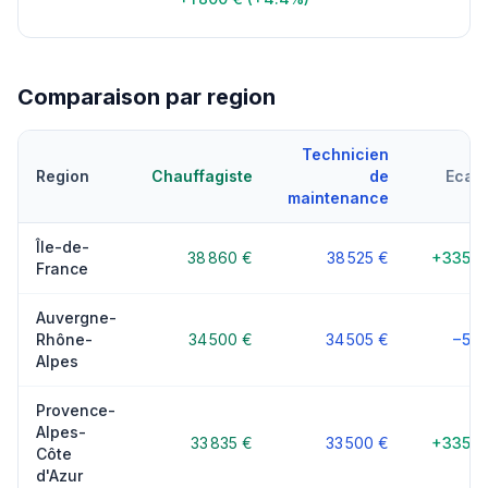
Comparaison par region
Technicien
Region
Chauffagiste
de
Ecart
maintenance
Île-de-
38 860 €
38 525 €
+335 €
France
Auvergne-
Rhône-
34 500 €
34 505 €
−5 €
Alpes
Provence-
Alpes-
33 835 €
33 500 €
+335 €
Côte
d'Azur