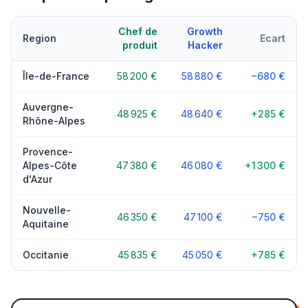
Chef de
Growth
Region
Ecart
produit
Hacker
Île-de-France
58 200 €
58 880 €
−680 €
Auvergne-
48 925 €
48 640 €
+285 €
Rhône-Alpes
Provence-
Alpes-Côte
47 380 €
46 080 €
+1 300 €
d'Azur
Nouvelle-
46 350 €
47 100 €
−750 €
Aquitaine
Occitanie
45 835 €
45 050 €
+785 €