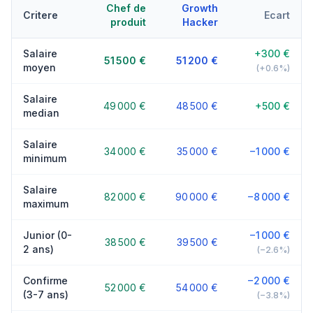
Chef de
Growth
Critere
Ecart
produit
Hacker
Salaire
+300 €
51 500 €
51 200 €
moyen
(+0.6%)
Salaire
49 000 €
48 500 €
+500 €
median
Salaire
34 000 €
35 000 €
−1 000 €
minimum
Salaire
82 000 €
90 000 €
−8 000 €
maximum
Junior (0-
−1 000 €
38 500 €
39 500 €
2 ans)
(−2.6%)
Confirme
−2 000 €
52 000 €
54 000 €
(3-7 ans)
(−3.8%)