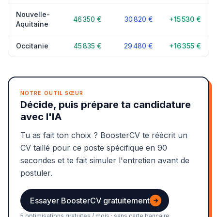
Nouvelle-
46 350 €
30 820 €
+15 530 €
Aquitaine
Occitanie
45 835 €
29 480 €
+16 355 €
NOTRE OUTIL SŒUR
Décide, puis prépare ta candidature
avec l'IA
Tu as fait ton choix ? BoosterCV te réécrit un
CV taillé pour ce poste spécifique en 90
secondes et te fait simuler l'entretien avant de
postuler.
Essayer BoosterCV gratuitement
→
5 optimisations gratuites / mois · sans carte bancaire