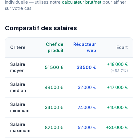
individuelle — utilisez notre
calculateur brut/net
pour affiner
sur votre cas.
Comparatif des salaires
Chef de
Rédacteur
Critere
Ecart
produit
web
Salaire
+18 000 €
51 500 €
33 500 €
moyen
(+53.7%)
Salaire
49 000 €
32 000 €
+17 000 €
median
Salaire
34 000 €
24 000 €
+10 000 €
minimum
Salaire
82 000 €
52 000 €
+30 000 €
maximum