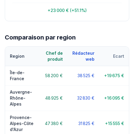
+23 000 € (+51.1%)
Comparaison par region
Chef de
Rédacteur
Region
Ecart
produit
web
Île-de-
58 200 €
38 525 €
+19 675 €
France
Auvergne-
Rhône-
48 925 €
32 830 €
+16 095 €
Alpes
Provence-
Alpes-Côte
47 380 €
31 825 €
+15 555 €
d'Azur