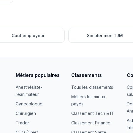
Cout employeur
Simuler mon TJM
Métiers populaires
Classements
Co
Anesthésiste-
Tous les classements
Co
réanimateur
sal
Métiers les mieux
Gynécologue
payés
De
Ana
Chirurgien
Classement Tech & IT
Aid
Trader
Classement Finance
Inf
CTO (Chief
Classement Santé