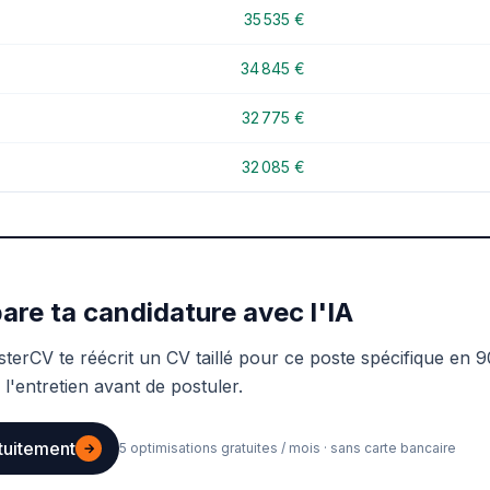
35 535 €
34 845 €
32 775 €
32 085 €
are ta candidature avec l'IA
sterCV te réécrit un CV taillé pour ce poste spécifique en 9
 l'entretien avant de postuler.
tuitement
→
5 optimisations gratuites / mois · sans carte bancaire