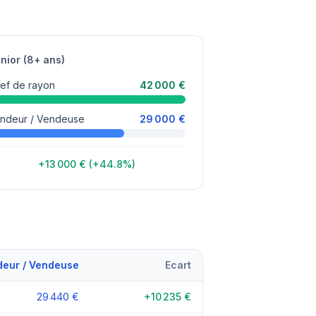
nior (8+ ans)
ef de rayon
42 000 €
ndeur / Vendeuse
29 000 €
+13 000 € (+44.8%)
eur / Vendeuse
Ecart
29 440 €
+10 235 €