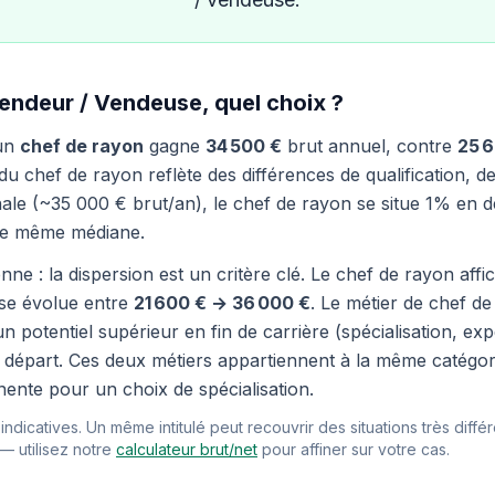
endeur / Vendeuse, quel choix ?
 un
chef de rayon
gagne
34 500 €
brut annuel, contre
25 
 chef de rayon reflète des différences de qualification, de
le (~35 000 € brut/an), le chef de rayon se situe 1% en d
te même médiane.
nne : la dispersion est un critère clé. Le chef de rayon af
use évolue entre
21 600 € → 36 000 €
. Le métier de chef d
n potentiel supérieur en fin de carrière (spécialisation, e
 de départ. Ces deux métiers appartiennent à la même catég
nente pour un choix de spécialisation.
ndicatives. Un même intitulé peut recouvrir des situations très différ
 — utilisez notre
calculateur brut/net
pour affiner sur votre cas.