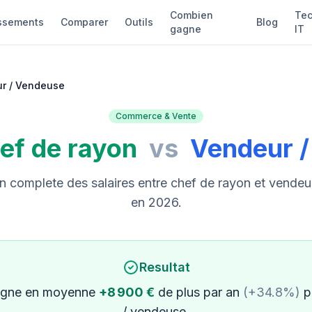
Combien
Tec
ssements
Comparer
Outils
Blog
gagne
IT
ur / Vendeuse
Commerce & Vente
ef de rayon
vs
Vendeur 
 complete des salaires entre chef de rayon et vendeu
en 2026.
Resultat
gne en moyenne
+8 900 €
de plus par an
(+34.8%)
pa
/ vendeuse.