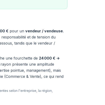
600 €
pour un
vendeur / vendeuse
.
 responsabilité et de tension du
essous, tandis que le vendeur /
fiche une fourchette de
24 000 € →
e rayon présente une amplitude
xpertise pointue, management), mais
orie (Commerce & Vente), ce qui rend
entes selon l'entreprise, la région,