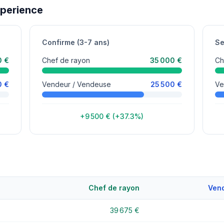
xperience
Confirme (3-7 ans)
Se
0 €
Chef de rayon
35 000 €
Ch
0 €
Vendeur / Vendeuse
25 500 €
Ve
+9 500 € (+37.3%)
Chef de rayon
Vend
39 675 €