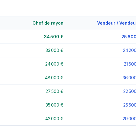
Chef de rayon
Vendeur / Vendeu
34 500 €
25 600
33 000 €
24 20
24 000 €
21 60
48 000 €
36 00
27 500 €
22 50
35 000 €
25 50
42 000 €
29 00