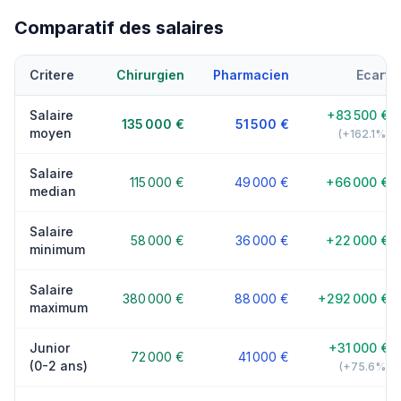
Comparatif des salaires
Critere
Chirurgien
Pharmacien
Ecart
Salaire
+83 500 €
135 000 €
51 500 €
moyen
(+162.1%)
Salaire
115 000 €
49 000 €
+66 000 €
median
Salaire
58 000 €
36 000 €
+22 000 €
minimum
Salaire
380 000 €
88 000 €
+292 000 €
maximum
Junior
+31 000 €
72 000 €
41 000 €
(0-2 ans)
(+75.6%)