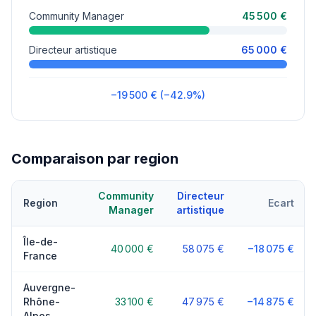
Community Manager
45 500 €
Directeur artistique
65 000 €
−19 500 € (−42.9%)
Comparaison par region
Community
Directeur
Region
Ecart
Manager
artistique
Île-de-
40 000 €
58 075 €
−18 075 €
France
Auvergne-
Rhône-
33 100 €
47 975 €
−14 875 €
Alpes