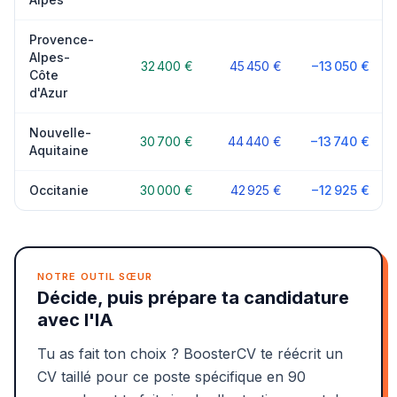
Provence-
Alpes-
32 400 €
45 450 €
−13 050 €
Côte
d'Azur
Nouvelle-
30 700 €
44 440 €
−13 740 €
Aquitaine
Occitanie
30 000 €
42 925 €
−12 925 €
NOTRE OUTIL SŒUR
Décide, puis prépare ta candidature
avec l'IA
Tu as fait ton choix ? BoosterCV te réécrit un
CV taillé pour ce poste spécifique en 90