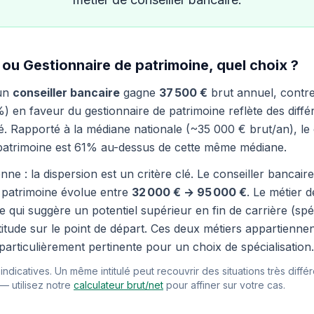
 ou Gestionnaire de patrimoine, quel choix ?
 un
conseiller bancaire
gagne
37 500 €
brut annuel, contr
) en faveur du gestionnaire de patrimoine reflète des différ
é. Rapporté à la médiane nationale (~35 000 € brut/an), le 
e patrimoine est 61% au-dessus de cette même médiane.
nne : la dispersion est un critère clé. Le conseiller bancai
e patrimoine évolue entre
32 000 € → 95 000 €
. Le métier 
 qui suggère un potentiel supérieur en fin de carrière (spéc
itude sur le point de départ. Ces deux métiers appartienne
articulièrement pertinente pour un choix de spécialisation.
ndicatives. Un même intitulé peut recouvrir des situations très différ
 — utilisez notre
calculateur brut/net
pour affiner sur votre cas.