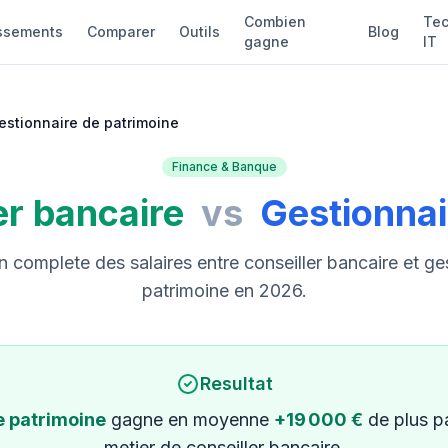
Combien
Tec
ssements
Comparer
Outils
Blog
gagne
IT
estionnaire de patrimoine
Finance & Banque
er bancaire
vs
Gestionnai
complete des salaires entre conseiller bancaire et ge
patrimoine en 2026.
Resultat
e patrimoine
gagne en moyenne
+19 000 €
de plus p
metier de conseiller bancaire.