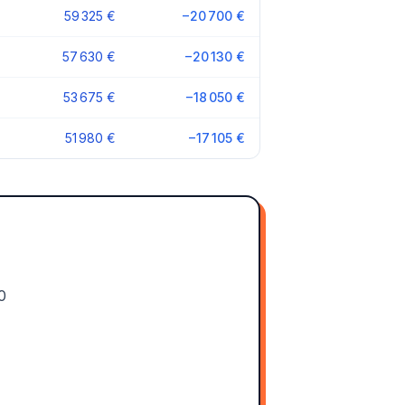
59 325 €
−20 700 €
57 630 €
−20 130 €
53 675 €
−18 050 €
51 980 €
−17 105 €
0