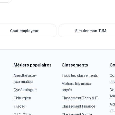
Cout employeur
Simuler mon TJM
Métiers populaires
Classements
Co
Anesthésiste-
Tous les classements
Co
réanimateur
sal
Métiers les mieux
Gynécologue
payés
De
Ana
Chirurgien
Classement Tech & IT
Aid
Trader
Classement Finance
Inf
CTO (Chief
Classement Santé