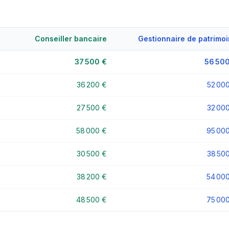
Conseiller bancaire
Gestionnaire de patrimo
37 500 €
56 500
36 200 €
52 00
27 500 €
32 00
58 000 €
95 00
30 500 €
38 50
38 200 €
54 00
48 500 €
75 00