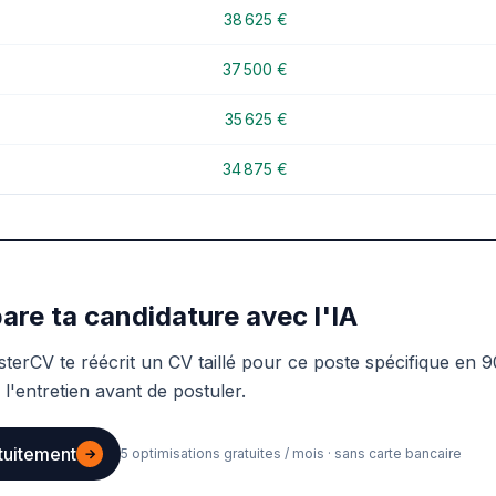
38 625 €
37 500 €
35 625 €
34 875 €
are ta candidature avec l'IA
sterCV te réécrit un CV taillé pour ce poste spécifique en 9
 l'entretien avant de postuler.
tuitement
→
5 optimisations gratuites / mois · sans carte bancaire