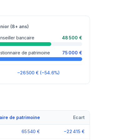
nior (8+ ans)
nseiller bancaire
48 500 €
stionnaire de patrimoine
75 000 €
−26 500 € (−54.6%)
aire de patrimoine
Ecart
65 540 €
−22 415 €