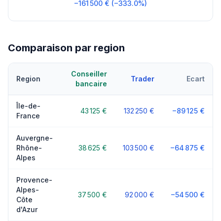
−161 500 € (−333.0%)
Comparaison par region
Conseiller
Region
Trader
Ecart
bancaire
Île-de-
43 125 €
132 250 €
−89 125 €
France
Auvergne-
Rhône-
38 625 €
103 500 €
−64 875 €
Alpes
Provence-
Alpes-
37 500 €
92 000 €
−54 500 €
Côte
d'Azur