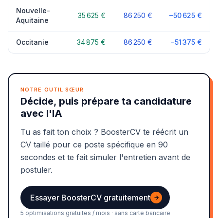
Nouvelle-
35 625 €
86 250 €
−50 625 €
Aquitaine
Occitanie
34 875 €
86 250 €
−51 375 €
NOTRE OUTIL SŒUR
Décide, puis prépare ta candidature
avec l'IA
Tu as fait ton choix ? BoosterCV te réécrit un
CV taillé pour ce poste spécifique en 90
secondes et te fait simuler l'entretien avant de
postuler.
Essayer BoosterCV gratuitement
→
5 optimisations gratuites / mois · sans carte bancaire