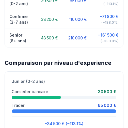
30 500 €
65 000 €
(0-2 ans)
(−113.1%)
Confirme
−71 800 €
38 200 €
110 000 €
(3-7 ans)
(−188.0%)
Senior
−161 500 €
48 500 €
210 000 €
(8+ ans)
(−333.0%)
Comparaison par niveau d'experience
Junior (0-2 ans)
Conseiller bancaire
30 500 €
Trader
65 000 €
−34 500 € (−113.1%)