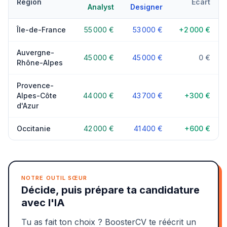
Region
Ecart
Analyst
Designer
Île-de-France
55 000 €
53 000 €
+2 000 €
Auvergne-
45 000 €
45 000 €
0 €
Rhône-Alpes
Provence-
Alpes-Côte
44 000 €
43 700 €
+300 €
d'Azur
Occitanie
42 000 €
41 400 €
+600 €
NOTRE OUTIL SŒUR
Décide, puis prépare ta candidature
avec l'IA
Tu as fait ton choix ? BoosterCV te réécrit un