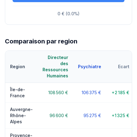
0 € (0.0%)
Comparaison par region
Directeur
des
Region
Psychiatre
Ecart
Ressources
Humaines
Île-de-
108 560 €
106 375 €
+2 185 €
France
Auvergne-
Rhône-
96 600 €
95 275 €
+1 325 €
Alpes
Provence-