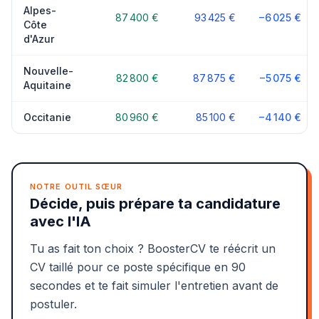
Alpes-
87 400 €
93 425 €
−6 025 €
Côte
d'Azur
Nouvelle-
82 800 €
87 875 €
−5 075 €
Aquitaine
Occitanie
80 960 €
85 100 €
−4 140 €
NOTRE OUTIL SŒUR
Décide, puis prépare ta candidature
avec l'IA
Tu as fait ton choix ? BoosterCV te réécrit un
CV taillé pour ce poste spécifique en 90
secondes et te fait simuler l'entretien avant de
postuler.