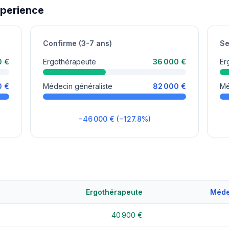
xperience
Confirme (3-7 ans)
Se
0 €
Ergothérapeute
36 000 €
Er
0 €
Médecin généraliste
82 000 €
Mé
−46 000 € (−127.8%)
Ergothérapeute
Méde
40 900 €