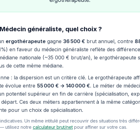
Médecin généraliste, quel choix ?
 un
ergothérapeute
gagne
36 500 €
brut annuel, contre
8
%) en faveur du médecin généraliste reflète des différences 
médiane nationale (~35 000 € brut/an), le ergothérapeute s
sus de cette même médiane.
nne : la dispersion est un critère clé. Le ergothérapeute a
ste évolue entre
55 000 € → 140 000 €
. Le métier de médec
n potentiel supérieur en fin de carrière (spécialisation, e
de départ. Ces deux métiers appartiennent à la même catégori
te pour un choix de spécialisation.
ndicatives. Un même intitulé peut recouvrir des situations très différ
 — utilisez notre
calculateur brut/net
pour affiner sur votre cas.