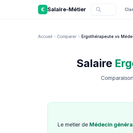
Aller au contenu principal
€
Salaire-Métier
Cla
Accueil
Comparer
Ergothérapeute vs Médec
Salaire
Erg
Comparaison 
Le metier de
Médecin général