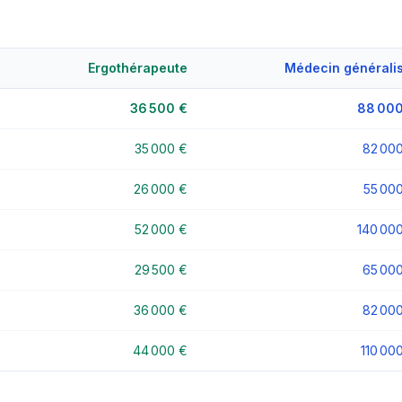
Ergothérapeute
Médecin générali
36 500 €
88 000
35 000 €
82 00
26 000 €
55 00
52 000 €
140 00
29 500 €
65 00
36 000 €
82 00
44 000 €
110 00