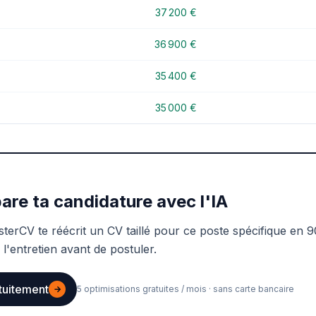
37 200 €
36 900 €
35 400 €
35 000 €
are ta candidature avec l'IA
sterCV te réécrit un CV taillé pour ce poste spécifique en 9
 l'entretien avant de postuler.
tuitement
→
5 optimisations gratuites / mois · sans carte bancaire