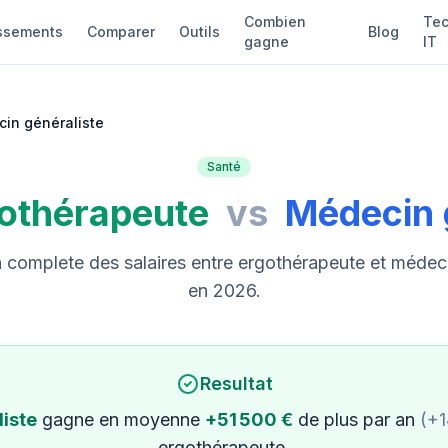
Combien
Tec
ssements
Comparer
Outils
Blog
gagne
IT
in généraliste
Santé
othérapeute
vs
Médecin 
complete des salaires entre ergothérapeute et médeci
en 2026.
Resultat
iste
gagne en moyenne
+51 500 €
de plus par an
(+1
ergothérapeute.