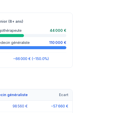
nior (8+ ans)
gothérapeute
44 000 €
decin généraliste
110 000 €
−66 000 € (−150.0%)
cin généraliste
Ecart
98 560 €
−57 660 €