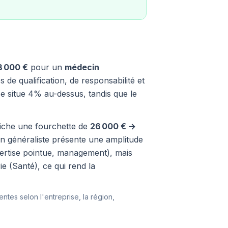
8 000 €
pour un
médecin
de qualification, de responsabilité et
e situe 4% au-dessus, tandis que le
ffiche une fourchette de
26 000 € →
in généraliste présente une amplitude
xpertise pointue, management), mais
e (Santé), ce qui rend la
entes selon l'entreprise, la région,