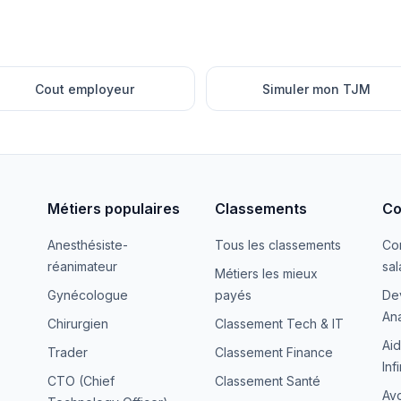
Cout employeur
Simuler mon TJM
Métiers populaires
Classements
Co
Anesthésiste-
Tous les classements
Co
réanimateur
sal
Métiers les mieux
Gynécologue
payés
De
Ana
Chirurgien
Classement Tech & IT
Aid
Trader
Classement Finance
Inf
CTO (Chief
Classement Santé
Avo