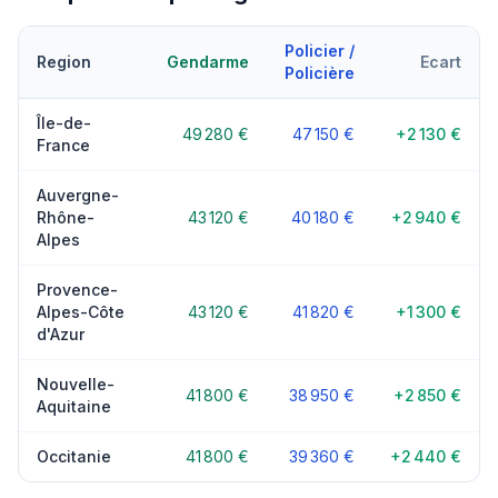
Policier /
Region
Gendarme
Ecart
Policière
Île-de-
49 280 €
47 150 €
+2 130 €
France
Auvergne-
Rhône-
43 120 €
40 180 €
+2 940 €
Alpes
Provence-
Alpes-Côte
43 120 €
41 820 €
+1 300 €
d'Azur
Nouvelle-
41 800 €
38 950 €
+2 850 €
Aquitaine
Occitanie
41 800 €
39 360 €
+2 440 €