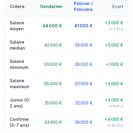
Policier /
Critere
Gendarme
Ecart
Policière
Salaire
+3 000 €
44 000 €
41 000 €
moyen
(+7.3%)
Salaire
42 000 €
39 000 €
+3 000 €
median
Salaire
29 000 €
28 000 €
+1 000 €
minimum
Salaire
65 000 €
62 000 €
+3 000 €
maximum
Junior (0-
+3 000 €
35 000 €
32 000 €
2 ans)
(+9.4%)
Confirme
+4 000 €
43 000 €
39 000 €
(3-7 ans)
(+10.3%)