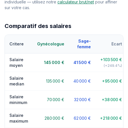
individuelle — utilisez notre
calculateur brut/net
pour affiner
sur votre cas.
Comparatif des salaires
Sage-
Critere
Gynécologue
Ecart
femme
Salaire
+103 500 €
145 000 €
41 500 €
moyen
(+249.4%)
Salaire
135 000 €
40 000 €
+95 000 €
median
Salaire
70 000 €
32 000 €
+38 000 €
minimum
Salaire
280 000 €
62 000 €
+218 000 €
maximum