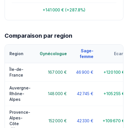
+141 000 € (+287.8%)
Comparaison par region
Sage-
Region
Gynécologue
Ecart
femme
Île-de-
167 000 €
46 900 €
+120 100 €
France
Auvergne-
Rhône-
148 000 €
42 745 €
+105 255 €
Alpes
Provence-
Alpes-
152 000 €
42 330 €
+109 670 €
Côte