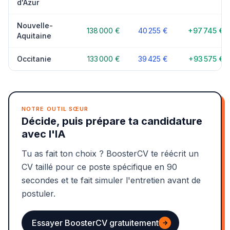
d'Azur
Nouvelle-
138 000 €
40 255 €
+97 745 €
Aquitaine
Occitanie
133 000 €
39 425 €
+93 575 €
NOTRE OUTIL SŒUR
Décide, puis prépare ta candidature
avec l'IA
Tu as fait ton choix ? BoosterCV te réécrit un
CV taillé pour ce poste spécifique en 90
secondes et te fait simuler l'entretien avant de
postuler.
Essayer BoosterCV gratuitement
→