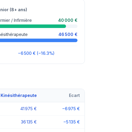
nior (8+ ans)
irmier / Infirmière
40 000 €
nésithérapeute
46 500 €
−6 500 € (−16.3%)
Kinésithérapeute
Ecart
41 975 €
−6 975 €
36 135 €
−5 135 €