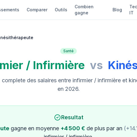
Combien
Tec
ssements
Comparer
Outils
Blog
gagne
IT
 Kinésithérapeute
Santé
rmier / Infirmière
vs
Kinés
omplete des salaires entre infirmier / infirmière et ki
en 2026.
Resultat
eute
gagne en moyenne
+4 500 €
de plus par an
(+14
infirmier / infirmière.