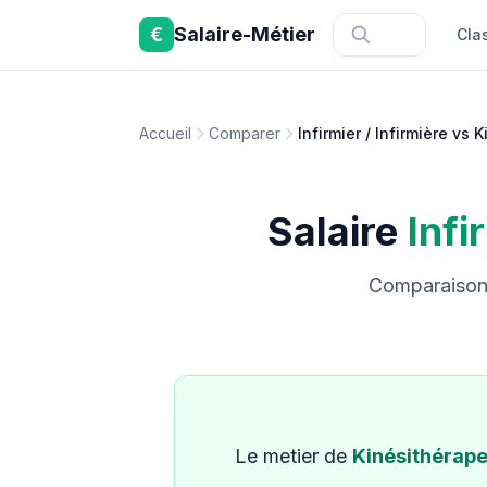
Aller au contenu principal
€
Salaire-Métier
Cla
Accueil
Comparer
Infirmier / Infirmière vs
Salaire
Infi
Comparaison c
Le metier de
Kinésithérap