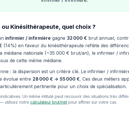
re ou Kinésithérapeute, quel choix ?
 un
infirmier / infirmière
gagne
32 000 €
brut annuel, cont
€
(14%) en faveur du kinésithérapeute reflète des différence
 médiane nationale (~35 000 € brut/an), le infirmier / infi
essus de cette même médiane.
ne : la dispersion est un critère clé. Le infirmier / infirmi
te évolue entre
28 000 € → 55 000 €
. Ces deux métiers ap
articulièrement pertinente pour un choix de spécialisation.
ndicatives. Un même intitulé peut recouvrir des situations très différ
 — utilisez notre
calculateur brut/net
pour affiner sur votre cas.