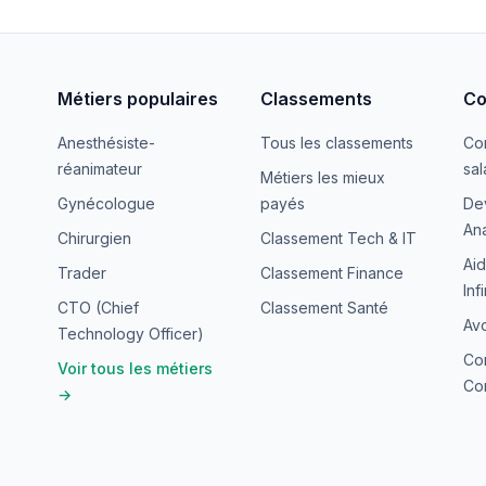
Métiers populaires
Classements
Co
Anesthésiste-
Tous les classements
Co
réanimateur
sal
Métiers les mieux
Gynécologue
payés
De
Ana
Chirurgien
Classement Tech & IT
Aid
Trader
Classement Finance
Inf
CTO (Chief
Classement Santé
Avo
Technology Officer)
Co
Voir tous les métiers
Con
→