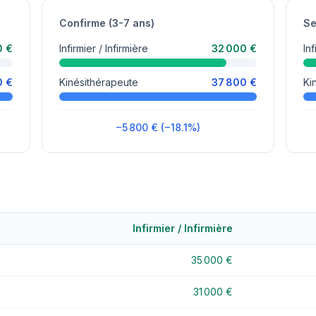
Confirme (3-7 ans)
Se
0 €
Infirmier / Infirmière
32 000 €
Inf
0 €
Kinésithérapeute
37 800 €
Ki
−5 800 € (−18.1%)
Infirmier / Infirmière
35 000 €
31 000 €