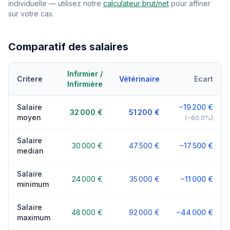
individuelle — utilisez notre
calculateur brut/net
pour affiner
sur votre cas.
Comparatif des salaires
Infirmier /
Critere
Vétérinaire
Ecart
Infirmière
Salaire
−19 200 €
32 000 €
51 200 €
moyen
(−60.0%)
Salaire
30 000 €
47 500 €
−17 500 €
median
Salaire
24 000 €
35 000 €
−11 000 €
minimum
Salaire
48 000 €
92 000 €
−44 000 €
maximum