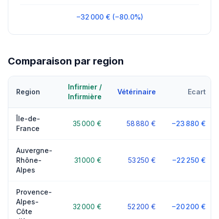
−32 000 € (−80.0%)
Comparaison par region
Infirmier /
Region
Vétérinaire
Ecart
Infirmière
Île-de-
35 000 €
58 880 €
−23 880 €
France
Auvergne-
Rhône-
31 000 €
53 250 €
−22 250 €
Alpes
Provence-
Alpes-
32 000 €
52 200 €
−20 200 €
Côte