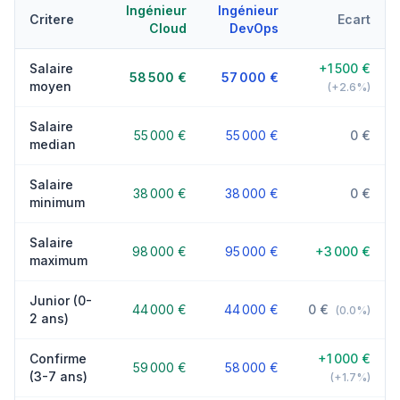
Ingénieur
Ingénieur
Critere
Ecart
Cloud
DevOps
Salaire
+1 500 €
58 500 €
57 000 €
moyen
(+2.6%)
Salaire
55 000 €
55 000 €
0 €
median
Salaire
38 000 €
38 000 €
0 €
minimum
Salaire
98 000 €
95 000 €
+3 000 €
maximum
Junior (0-
44 000 €
44 000 €
0 €
(0.0%)
2 ans)
Confirme
+1 000 €
59 000 €
58 000 €
(3-7 ans)
(+1.7%)