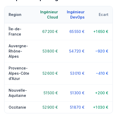
Ingénieur
Ingénieur
Region
Ecart
Cloud
DevOps
Île-de-
67 200 €
65 550 €
+1 650 €
France
Auvergne-
Rhône-
53 800 €
54 720 €
−920 €
Alpes
Provence-
Alpes-Côte
52 600 €
53 010 €
−410 €
d'Azur
Nouvelle-
51 500 €
51 300 €
+200 €
Aquitaine
Occitanie
52 900 €
51 870 €
+1 030 €