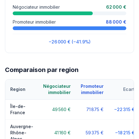
Négociateur immobilier
62 000 €
Promoteur immobilier
88 000 €
−26 000 € (−41.9%)
Comparaison par region
Négociateur
Promoteur
Region
Ecart
immobilier
immobilier
Île-de-
49 560 €
71 875 €
−22 315 €
France
Auvergne-
Rhône-
41 160 €
59 375 €
−18 215 €
Alpes