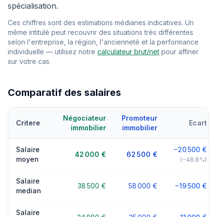
spécialisation.
Ces chiffres sont des estimations médianes indicatives. Un
même intitulé peut recouvrir des situations très différentes
selon l'entreprise, la région, l'ancienneté et la performance
individuelle — utilisez notre
calculateur brut/net
pour affiner
sur votre cas.
Comparatif des salaires
Négociateur
Promoteur
Critere
Ecart
immobilier
immobilier
Salaire
−20 500 €
42 000 €
62 500 €
moyen
(−48.8%)
Salaire
38 500 €
58 000 €
−19 500 €
median
Salaire