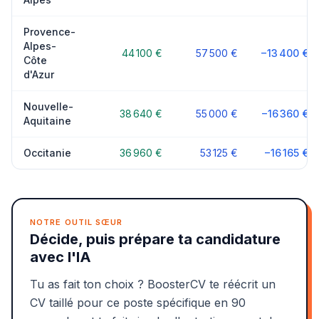
Provence-
Alpes-
44 100 €
57 500 €
−13 400 €
Côte
d'Azur
Nouvelle-
38 640 €
55 000 €
−16 360 €
Aquitaine
Occitanie
36 960 €
53 125 €
−16 165 €
NOTRE OUTIL SŒUR
Décide, puis prépare ta candidature
avec l'IA
Tu as fait ton choix ? BoosterCV te réécrit un
CV taillé pour ce poste spécifique en 90