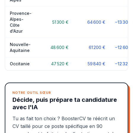
Provence-
Alpes-
51 300 €
64 600 €
−13 300 
Côte
d'Azur
Nouvelle-
48 600 €
61 200 €
−12 600 
Aquitaine
Occitanie
47 520 €
59 840 €
−12 320 
NOTRE OUTIL SŒUR
Décide, puis prépare ta candidature
avec l'IA
Tu as fait ton choix ? BoosterCV te réécrit un
CV taillé pour ce poste spécifique en 90