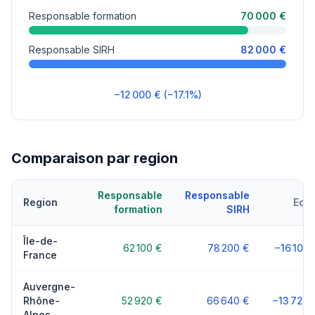
Responsable formation
70 000 €
Responsable SIRH
82 000 €
−12 000 € (−17.1%)
Comparaison par region
Responsable
Responsable
Region
Ecar
formation
SIRH
Île-de-
62 100 €
78 200 €
−16 100 
France
Auvergne-
Rhône-
52 920 €
66 640 €
−13 720 
Alpes