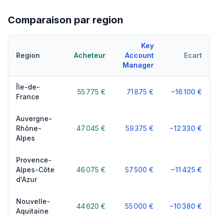
Comparaison par region
Key
Region
Acheteur
Account
Ecart
Manager
Île-de-
55 775 €
71 875 €
−16 100 €
France
Auvergne-
Rhône-
47 045 €
59 375 €
−12 330 €
Alpes
Provence-
Alpes-Côte
46 075 €
57 500 €
−11 425 €
d'Azur
Nouvelle-
44 620 €
55 000 €
−10 380 €
Aquitaine