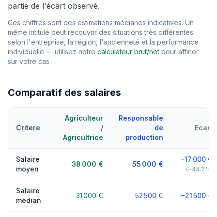
partie de l'écart observé.
Ces chiffres sont des estimations médianes indicatives. Un
même intitulé peut recouvrir des situations très différentes
selon l'entreprise, la région, l'ancienneté et la performance
individuelle — utilisez notre
calculateur brut/net
pour affiner
sur votre cas.
Comparatif des salaires
Agriculteur
Responsable
Critere
/
de
Ecart
Agricultrice
production
Salaire
−17 000 €
38 000 €
55 000 €
moyen
(−44.7%)
Salaire
31 000 €
52 500 €
−21 500 €
median