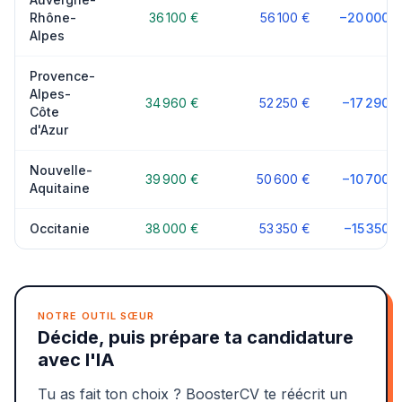
Rhône-
36 100 €
56 100 €
−20 000 €
Alpes
Provence-
Alpes-
34 960 €
52 250 €
−17 290 €
Côte
d'Azur
Nouvelle-
39 900 €
50 600 €
−10 700 €
Aquitaine
Occitanie
38 000 €
53 350 €
−15 350 €
NOTRE OUTIL SŒUR
Décide, puis prépare ta candidature
avec l'IA
Tu as fait ton choix ? BoosterCV te réécrit un