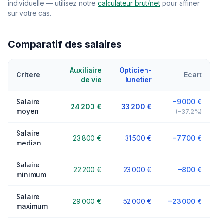
individuelle — utilisez notre
calculateur brut/net
pour affiner
sur votre cas.
Comparatif des salaires
Auxiliaire
Opticien-
Critere
Ecart
de vie
lunetier
Salaire
−9 000 €
24 200 €
33 200 €
moyen
(−37.2%)
Salaire
23 800 €
31 500 €
−7 700 €
median
Salaire
22 200 €
23 000 €
−800 €
minimum
Salaire
29 000 €
52 000 €
−23 000 €
maximum