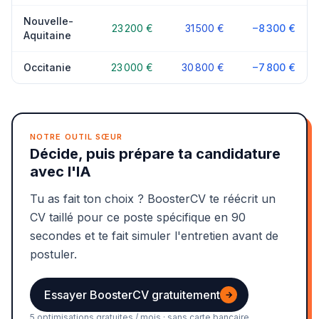
Nouvelle-
23 200 €
31 500 €
−8 300 €
Aquitaine
Occitanie
23 000 €
30 800 €
−7 800 €
NOTRE OUTIL SŒUR
Décide, puis prépare ta candidature
avec l'IA
Tu as fait ton choix ? BoosterCV te réécrit un
CV taillé pour ce poste spécifique en 90
secondes et te fait simuler l'entretien avant de
postuler.
Essayer BoosterCV gratuitement
→
5 optimisations gratuites / mois · sans carte bancaire