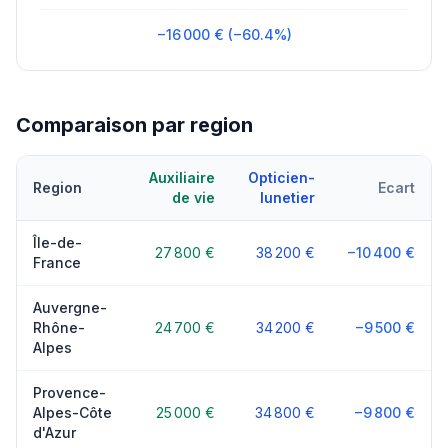
−16 000 € (−60.4%)
Comparaison par region
Auxiliaire
Opticien-
Region
Ecart
de vie
lunetier
Île-de-
27 800 €
38 200 €
−10 400 €
France
Auvergne-
Rhône-
24 700 €
34 200 €
−9 500 €
Alpes
Provence-
Alpes-Côte
25 000 €
34 800 €
−9 800 €
d'Azur