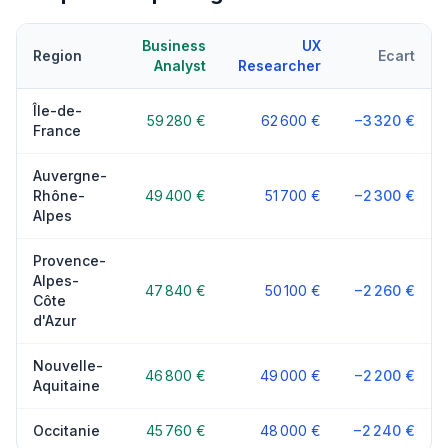
Business
UX
Region
Ecart
Analyst
Researcher
Île-de-
59 280 €
62 600 €
−3 320 €
France
Auvergne-
Rhône-
49 400 €
51 700 €
−2 300 €
Alpes
Provence-
Alpes-
47 840 €
50 100 €
−2 260 €
Côte
d'Azur
Nouvelle-
46 800 €
49 000 €
−2 200 €
Aquitaine
Occitanie
45 760 €
48 000 €
−2 240 €