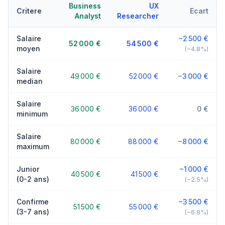
Business
UX
Critere
Ecart
Analyst
Researcher
Salaire
−2 500 €
52 000 €
54 500 €
moyen
(−4.8%)
Salaire
49 000 €
52 000 €
−3 000 €
median
Salaire
36 000 €
36 000 €
0 €
minimum
Salaire
80 000 €
88 000 €
−8 000 €
maximum
Junior
−1 000 €
40 500 €
41 500 €
(0-2 ans)
(−2.5%)
Confirme
−3 500 €
51 500 €
55 000 €
(3-7 ans)
(−6.8%)