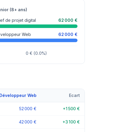
nior (8+ ans)
ef de projet digital
62 000 €
veloppeur Web
62 000 €
0 € (0.0%)
Développeur Web
Ecart
52 000 €
+1 500 €
42 000 €
+3 100 €