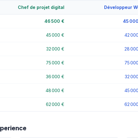
Chef de projet digital
Développeur W
46 500 €
45 000
45 000 €
42 00
32 000 €
28 00
75 000 €
75 00
36 000 €
32 00
48 000 €
45 00
62 000 €
62 00
xperience