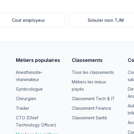
Cout employeur
Simuler mon TJM
Métiers populaires
Classements
Co
Anesthésiste-
Tous les classements
Co
réanimateur
sal
Métiers les mieux
Gynécologue
payés
De
Ana
Chirurgien
Classement Tech & IT
Aid
Trader
Classement Finance
Inf
CTO (Chief
Classement Santé
Avo
Technology Officer)
Co