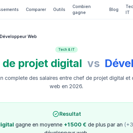
Combien
Tec
ssements
Comparer
Outils
Blog
gagne
IT
vs Développeur Web
Tech & IT
de projet digital
vs
Déve
 complete des salaires entre chef de projet digital et
web en 2026.
Resultat
igital
gagne en moyenne
+1 500 €
de plus par an
(+
développeur web.