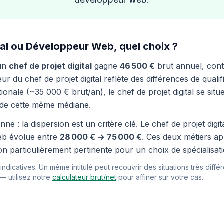
tal ou Développeur Web, quel choix ?
 un
chef de projet digital
gagne
46 500 €
brut annuel, con
r du chef de projet digital reflète des différences de qualif
onale (~35 000 € brut/an), le chef de projet digital se sit
de cette même médiane.
ne : la dispersion est un critère clé. Le chef de projet digi
eb évolue entre
28 000 € → 75 000 €
. Ces deux métiers a
on particulièrement pertinente pour un choix de spécialisati
ndicatives. Un même intitulé peut recouvrir des situations très différ
 — utilisez notre
calculateur brut/net
pour affiner sur votre cas.