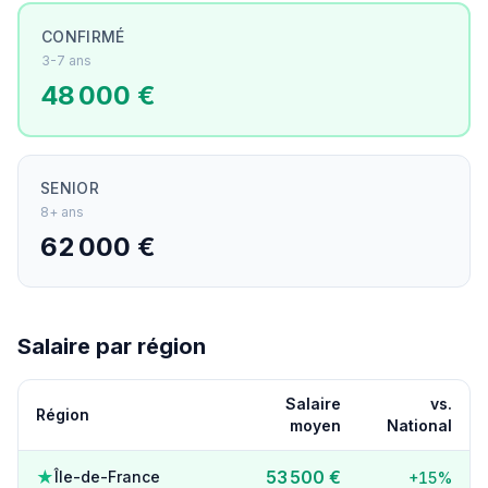
CONFIRMÉ
3-7 ans
48 000 €
SENIOR
8+ ans
62 000 €
Salaire par région
Salaire
vs.
Région
moyen
National
★
53 500 €
Île-de-France
+15%