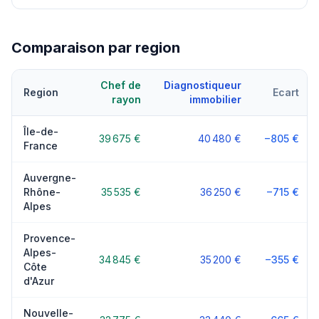
Comparaison par region
Chef de
Diagnostiqueur
Region
Ecart
rayon
immobilier
Île-de-
39 675 €
40 480 €
−805 €
France
Auvergne-
Rhône-
35 535 €
36 250 €
−715 €
Alpes
Provence-
Alpes-
34 845 €
35 200 €
−355 €
Côte
d'Azur
Nouvelle-