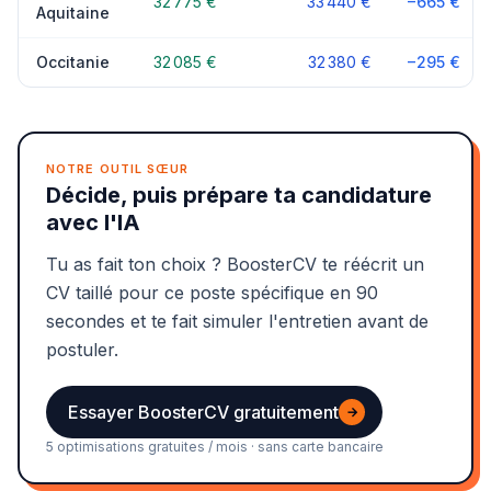
32 775 €
33 440 €
−665 €
Aquitaine
Occitanie
32 085 €
32 380 €
−295 €
NOTRE OUTIL SŒUR
Décide, puis prépare ta candidature
avec l'IA
Tu as fait ton choix ? BoosterCV te réécrit un
CV taillé pour ce poste spécifique en 90
secondes et te fait simuler l'entretien avant de
postuler.
Essayer BoosterCV gratuitement
→
5 optimisations gratuites / mois · sans carte bancaire