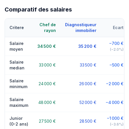
Comparatif des salaires
Chef de
Diagnostiqueur
Critere
Ecart
rayon
immobilier
Salaire
−700 €
34 500 €
35 200 €
moyen
(−2.0%)
Salaire
33 000 €
33 500 €
−500 €
median
Salaire
24 000 €
26 000 €
−2 000 €
minimum
Salaire
48 000 €
52 000 €
−4 000 €
maximum
Junior
−1 000 €
27 500 €
28 500 €
(0-2 ans)
(−3.6%)