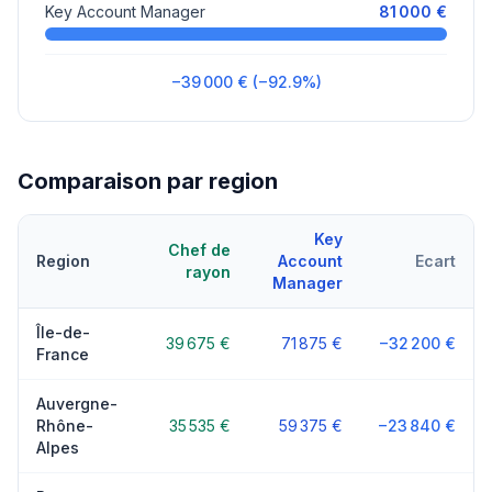
Key Account Manager
81 000 €
−39 000 € (−92.9%)
Comparaison par region
Key
Chef de
Region
Account
Ecart
rayon
Manager
Île-de-
39 675 €
71 875 €
−32 200 €
France
Auvergne-
Rhône-
35 535 €
59 375 €
−23 840 €
Alpes