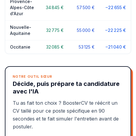
Provence-
Alpes-Côte
34 845 €
57 500 €
−22 655 €
d'Azur
Nouvelle-
32 775 €
55 000 €
−22 225 €
Aquitaine
Occitanie
32 085 €
53 125 €
−21 040 €
NOTRE OUTIL SŒUR
Décide, puis prépare ta candidature
avec l'IA
Tu as fait ton choix ? BoosterCV te réécrit un
CV taillé pour ce poste spécifique en 90
secondes et te fait simuler l'entretien avant de
postuler.