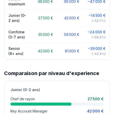
48 000 €
95 000 €
−47 000 €
maximum
Junior (0-
−14 500 €
27 500 €
42 000 €
2 ans)
(−52.7%)
Confirme
−24 000 €
35 000 €
59 000 €
(3-7 ans)
(−68.6%)
Senior
−39 000 €
42 000 €
81 000 €
(8+ ans)
(−92.9%)
Comparaison par niveau d'experience
Junior (0-2 ans)
Chef de rayon
27 500 €
Key Account Manager
42 000 €