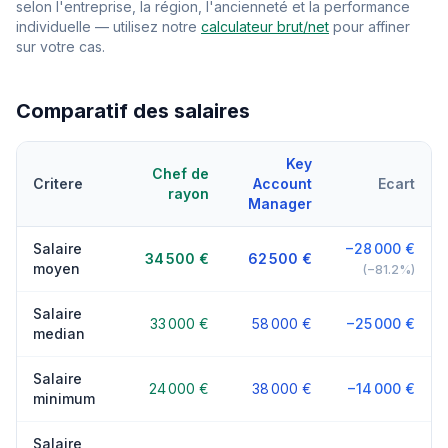
selon l'entreprise, la région, l'ancienneté et la performance
individuelle — utilisez notre
calculateur brut/net
pour affiner
sur votre cas.
Comparatif des salaires
Key
Chef de
Critere
Account
Ecart
rayon
Manager
Salaire
−28 000 €
34 500 €
62 500 €
moyen
(−81.2%)
Salaire
33 000 €
58 000 €
−25 000 €
median
Salaire
24 000 €
38 000 €
−14 000 €
minimum
Salaire