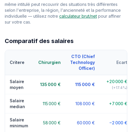
même intitulé peut recouvrir des situations très différentes
selon l'entreprise, la région, l'ancienneté et la performance
individuelle — utilisez notre
calculateur brut/net
pour affiner
sur votre cas.
Comparatif des salaires
CTO (Chief
Critere
Chirurgien
Technology
Ecart
Officer)
Salaire
+20 000 €
135 000 €
115 000 €
moyen
(+17.4%)
Salaire
115 000 €
108 000 €
+7 000 €
median
Salaire
58 000 €
60 000 €
−2 000 €
minimum