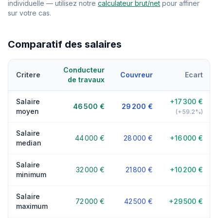
individuelle — utilisez notre
calculateur brut/net
pour affiner
sur votre cas.
Comparatif des salaires
Conducteur
Critere
Couvreur
Ecart
de travaux
Salaire
+17 300 €
46 500 €
29 200 €
moyen
(+59.2%)
Salaire
44 000 €
28 000 €
+16 000 €
median
Salaire
32 000 €
21 800 €
+10 200 €
minimum
Salaire
72 000 €
42 500 €
+29 500 €
maximum