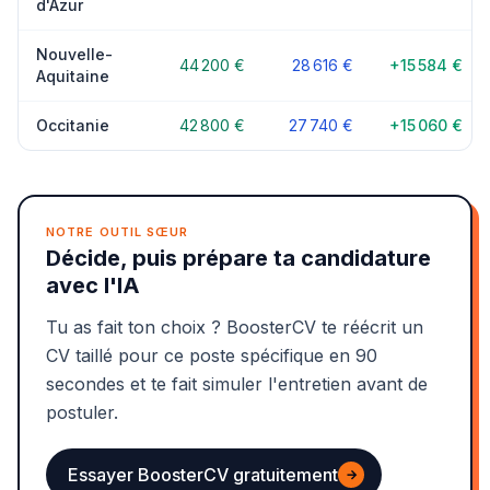
d'Azur
Nouvelle-
44 200 €
28 616 €
+15 584 €
Aquitaine
Occitanie
42 800 €
27 740 €
+15 060 €
NOTRE OUTIL SŒUR
Décide, puis prépare ta candidature
avec l'IA
Tu as fait ton choix ? BoosterCV te réécrit un
CV taillé pour ce poste spécifique en 90
secondes et te fait simuler l'entretien avant de
postuler.
Essayer BoosterCV gratuitement
→