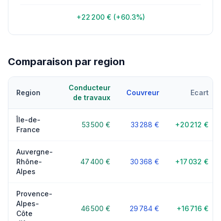
+22 200 € (+60.3%)
Comparaison par region
Conducteur
Region
Couvreur
Ecart
de travaux
Île-de-
53 500 €
33 288 €
+20 212 €
France
Auvergne-
Rhône-
47 400 €
30 368 €
+17 032 €
Alpes
Provence-
Alpes-
46 500 €
29 784 €
+16 716 €
Côte