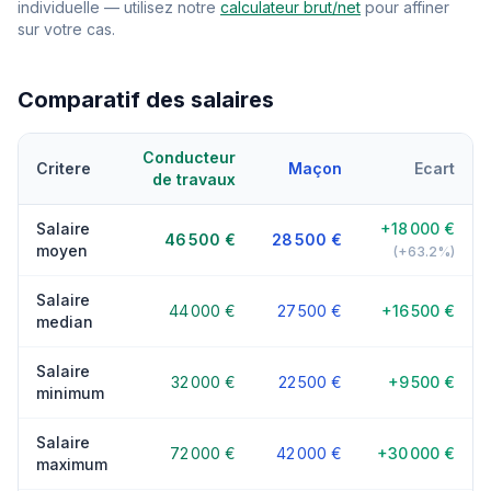
individuelle — utilisez notre
calculateur brut/net
pour affiner
sur votre cas.
Comparatif des salaires
Conducteur
Critere
Maçon
Ecart
de travaux
Salaire
+18 000 €
46 500 €
28 500 €
moyen
(+63.2%)
Salaire
44 000 €
27 500 €
+16 500 €
median
Salaire
32 000 €
22 500 €
+9 500 €
minimum
Salaire
72 000 €
42 000 €
+30 000 €
maximum