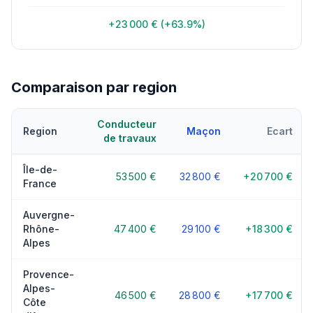
+23 000 € (+63.9%)
Comparaison par region
Conducteur
Region
Maçon
Ecart
de travaux
Île-de-
53 500 €
32 800 €
+20 700 €
France
Auvergne-
Rhône-
47 400 €
29 100 €
+18 300 €
Alpes
Provence-
Alpes-
46 500 €
28 800 €
+17 700 €
Côte