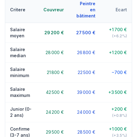
Peintre
Critere
Couvreur
en
Ecart
bâtiment
Salaire
+1 700 €
29 200 €
27 500 €
moyen
(+6.2%)
Salaire
28 000 €
26 800 €
+1 200 €
median
Salaire
21 800 €
22 500 €
−700 €
minimum
Salaire
42 500 €
39 000 €
+3 500 €
maximum
Junior (0-
+200 €
24 200 €
24 000 €
2 ans)
(+0.8%)
Confirme
+1 000 €
29 500 €
28 500 €
(3-7 ans)
(+3.5%)