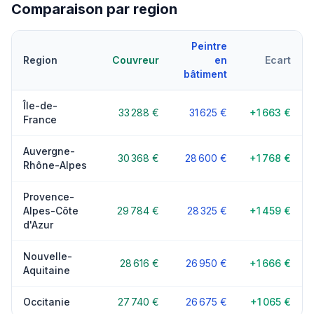
Comparaison par region
Peintre
Region
Couvreur
en
Ecart
bâtiment
Île-de-
33 288 €
31 625 €
+1 663 €
France
Auvergne-
30 368 €
28 600 €
+1 768 €
Rhône-Alpes
Provence-
Alpes-Côte
29 784 €
28 325 €
+1 459 €
d'Azur
Nouvelle-
28 616 €
26 950 €
+1 666 €
Aquitaine
Occitanie
27 740 €
26 675 €
+1 065 €