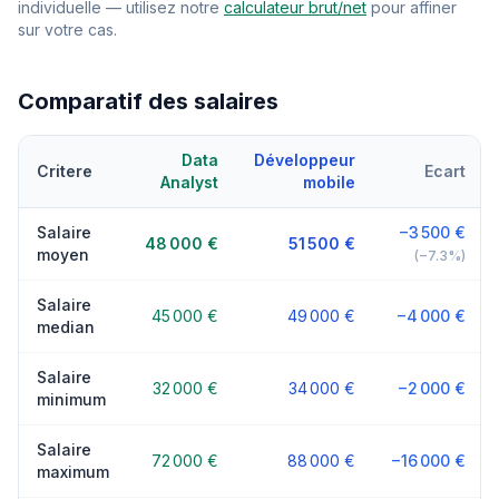
individuelle — utilisez notre
calculateur brut/net
pour affiner
sur votre cas.
Comparatif des salaires
Data
Développeur
Critere
Ecart
Analyst
mobile
Salaire
−3 500 €
48 000 €
51 500 €
moyen
(−7.3%)
Salaire
45 000 €
49 000 €
−4 000 €
median
Salaire
32 000 €
34 000 €
−2 000 €
minimum
Salaire
72 000 €
88 000 €
−16 000 €
maximum