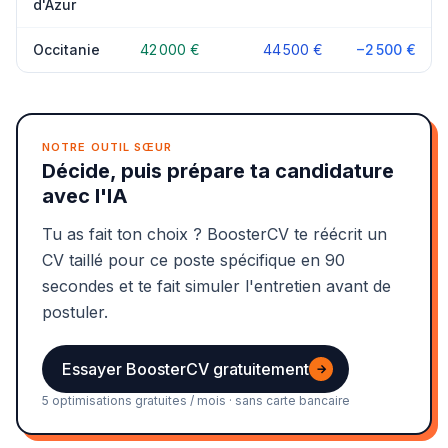
d'Azur
Occitanie
42 000 €
44 500 €
−2 500 €
NOTRE OUTIL SŒUR
Décide, puis prépare ta candidature
avec l'IA
Tu as fait ton choix ? BoosterCV te réécrit un
CV taillé pour ce poste spécifique en 90
secondes et te fait simuler l'entretien avant de
postuler.
Essayer BoosterCV gratuitement
→
5 optimisations gratuites / mois · sans carte bancaire