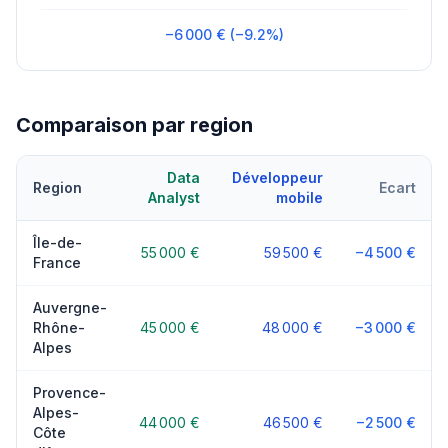
−6 000 € (−9.2%)
Comparaison par region
Data
Développeur
Region
Ecart
Analyst
mobile
Île-de-
55 000 €
59 500 €
−4 500 €
France
Auvergne-
Rhône-
45 000 €
48 000 €
−3 000 €
Alpes
Provence-
Alpes-
44 000 €
46 500 €
−2 500 €
Côte