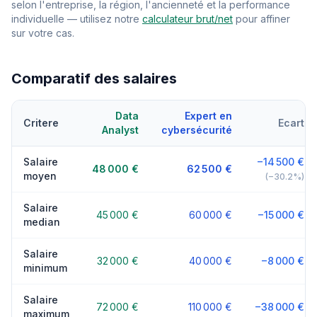
selon l'entreprise, la région, l'ancienneté et la performance
individuelle — utilisez notre
calculateur brut/net
pour affiner
sur votre cas.
Comparatif des salaires
Data
Expert en
Critere
Ecart
Analyst
cybersécurité
Salaire
−14 500 €
48 000 €
62 500 €
moyen
(−30.2%)
Salaire
45 000 €
60 000 €
−15 000 €
median
Salaire
32 000 €
40 000 €
−8 000 €
minimum
Salaire
72 000 €
110 000 €
−38 000 €
maximum