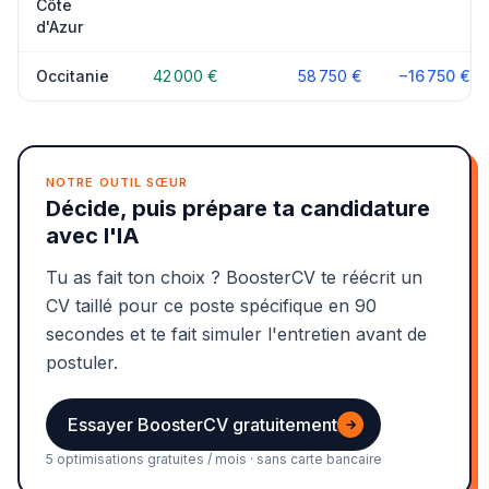
Côte
d'Azur
Occitanie
42 000 €
58 750 €
−16 750 €
NOTRE OUTIL SŒUR
Décide, puis prépare ta candidature
avec l'IA
Tu as fait ton choix ? BoosterCV te réécrit un
CV taillé pour ce poste spécifique en 90
secondes et te fait simuler l'entretien avant de
postuler.
Essayer BoosterCV gratuitement
→
5 optimisations gratuites / mois · sans carte bancaire