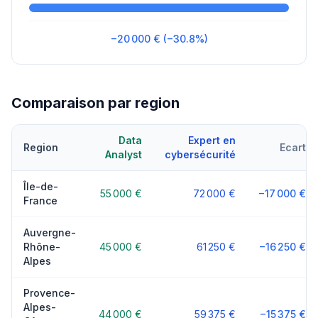
−20 000 € (−30.8%)
Comparaison par region
Data
Expert en
Region
Ecart
Analyst
cybersécurité
Île-de-
55 000 €
72 000 €
−17 000 €
France
Auvergne-
Rhône-
45 000 €
61 250 €
−16 250 €
Alpes
Provence-
Alpes-
44 000 €
59 375 €
−15 375 €