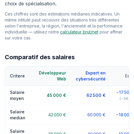
choix de spécialisation.
Ces chiffres sont des estimations médianes indicatives. Un
même intitulé peut recouvrir des situations très différentes
selon l'entreprise, la région, l'ancienneté et la performance
individuelle — utilisez notre
calculateur brut/net
pour affiner
sur votre cas.
Comparatif des salaires
Développeur
Expert en
Critere
Ecar
Web
cybersécurité
Salaire
−17 500 
45 000 €
62 500 €
moyen
(−38.9
Salaire
42 000 €
60 000 €
−18 000 
median
Salaire