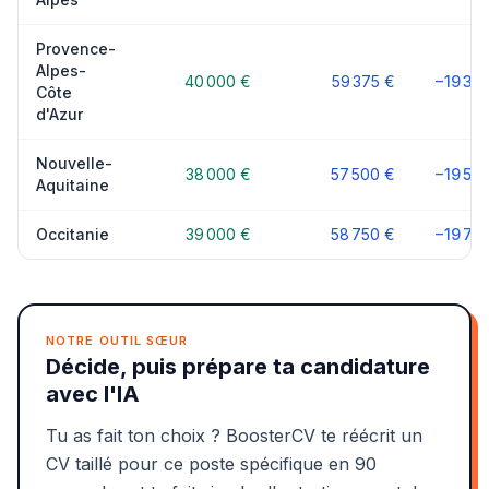
Provence-
Alpes-
40 000 €
59 375 €
−19 37
Côte
d'Azur
Nouvelle-
38 000 €
57 500 €
−19 50
Aquitaine
Occitanie
39 000 €
58 750 €
−19 75
NOTRE OUTIL SŒUR
Décide, puis prépare ta candidature
avec l'IA
Tu as fait ton choix ? BoosterCV te réécrit un
CV taillé pour ce poste spécifique en 90