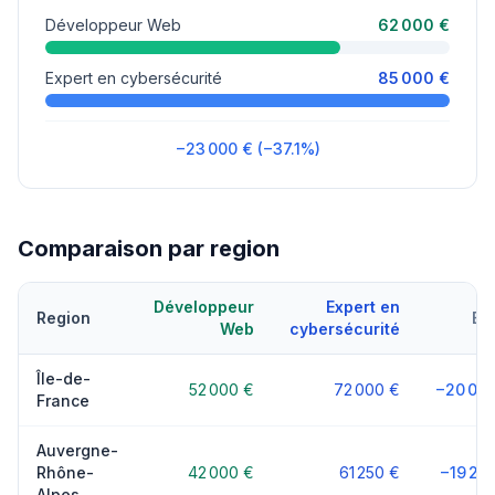
Développeur Web
62 000 €
Expert en cybersécurité
85 000 €
−23 000 € (−37.1%)
Comparaison par region
Développeur
Expert en
Region
Ec
Web
cybersécurité
Île-de-
52 000 €
72 000 €
−20 00
France
Auvergne-
Rhône-
42 000 €
61 250 €
−19 25
Alpes