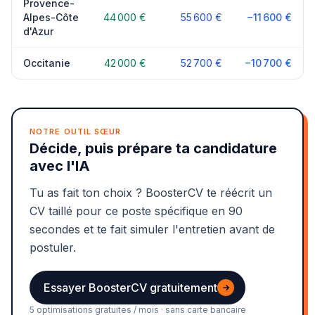
Provence-
Alpes-Côte
44 000 €
55 600 €
−11 600 €
d'Azur
Occitanie
42 000 €
52 700 €
−10 700 €
NOTRE OUTIL SŒUR
Décide, puis prépare ta candidature
avec l'IA
Tu as fait ton choix ? BoosterCV te réécrit un
CV taillé pour ce poste spécifique en 90
secondes et te fait simuler l'entretien avant de
postuler.
Essayer BoosterCV gratuitement
→
5 optimisations gratuites / mois · sans carte bancaire