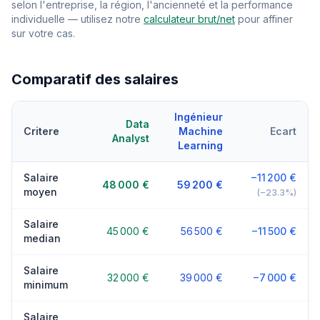
selon l'entreprise, la région, l'ancienneté et la performance
individuelle — utilisez notre
calculateur brut/net
pour affiner
sur votre cas.
Comparatif des salaires
Ingénieur
Data
Critere
Machine
Ecart
Analyst
Learning
Salaire
−11 200 €
48 000 €
59 200 €
moyen
(−23.3%)
Salaire
45 000 €
56 500 €
−11 500 €
median
Salaire
32 000 €
39 000 €
−7 000 €
minimum
Salaire