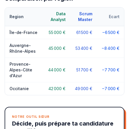
Data
Scrum
Region
Ecart
Analyst
Master
Île-de-France
55 000 €
61 500 €
−6 500 €
Auvergne-
45 000 €
53 400 €
−8 400 €
Rhône-Alpes
Provence-
Alpes-Côte
44 000 €
51 700 €
−7 700 €
d'Azur
Occitanie
42 000 €
49 000 €
−7 000 €
NOTRE OUTIL SŒUR
Décide, puis prépare ta candidature