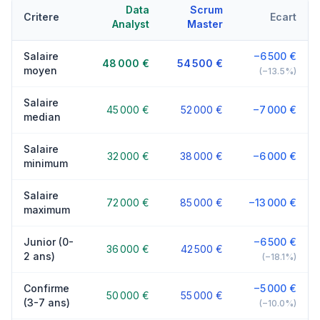
Data
Scrum
Critere
Ecart
Analyst
Master
Salaire
−6 500 €
48 000 €
54 500 €
moyen
(−13.5%)
Salaire
45 000 €
52 000 €
−7 000 €
median
Salaire
32 000 €
38 000 €
−6 000 €
minimum
Salaire
72 000 €
85 000 €
−13 000 €
maximum
Junior (0-
−6 500 €
36 000 €
42 500 €
2 ans)
(−18.1%)
Confirme
−5 000 €
50 000 €
55 000 €
(3-7 ans)
(−10.0%)