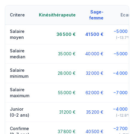
Sage-
Critere
Kinésithérapeute
Ecart
femme
Salaire
−5 000 €
36 500 €
41 500 €
moyen
(−13.7%)
Salaire
35 000 €
40 000 €
−5 000 €
median
Salaire
28 000 €
32 000 €
−4 000 €
minimum
Salaire
55 000 €
62 000 €
−7 000 €
maximum
Junior
−4 000 €
31 200 €
35 200 €
(0-2 ans)
(−12.8%)
Confirme
−2 700 €
37 800 €
40 500 €