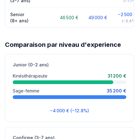
(3-7 ans)
(−7.1%)
Senior
−2 500 €
46 500 €
49 000 €
(8+ ans)
(−5.4%)
Comparaison par niveau d'experience
Junior (0-2 ans)
Kinésithérapeute
31 200 €
Sage-femme
35 200 €
−4 000 € (−12.8%)
Confirme (3-7 ans)