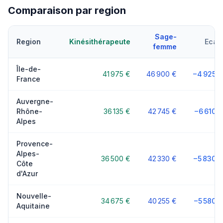
Comparaison par region
Sage-
Region
Kinésithérapeute
Ecart
femme
Île-de-
41 975 €
46 900 €
−4 925 €
France
Auvergne-
Rhône-
36 135 €
42 745 €
−6 610 €
Alpes
Provence-
Alpes-
36 500 €
42 330 €
−5 830 €
Côte
d'Azur
Nouvelle-
34 675 €
40 255 €
−5 580 €
Aquitaine