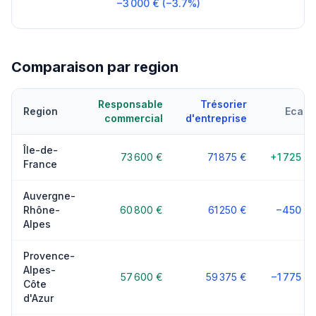
−3 000 € (−3.7%)
Comparaison par region
Responsable
Trésorier
Region
Ecart
commercial
d'entreprise
Île-de-
73 600 €
71 875 €
+1 725 €
France
Auvergne-
Rhône-
60 800 €
61 250 €
−450 €
Alpes
Provence-
Alpes-
57 600 €
59 375 €
−1 775 €
Côte
d'Azur