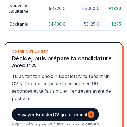
Nouvelle-
56 320 €
55 000 €
+1 320 €
Aquitaine
Occitanie
54 400 €
53 125 €
+1 275 €
NOTRE OUTIL SŒUR
Décide, puis prépare ta candidature
avec l'IA
Tu as fait ton choix ? BoosterCV te réécrit un
CV taillé pour ce poste spécifique en 90
secondes et te fait simuler l'entretien avant de
postuler.
Essayer BoosterCV gratuitement
→
5 optimisations gratuites / mois · sans carte bancaire