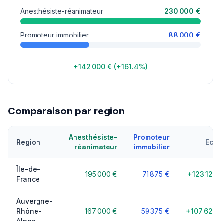
Anesthésiste-réanimateur
230 000 €
Promoteur immobilier
88 000 €
+142 000 € (+161.4%)
Comparaison par region
Anesthésiste-
Promoteur
Region
Ecar
réanimateur
immobilier
Île-de-
195 000 €
71 875 €
+123 125 
France
Auvergne-
Rhône-
167 000 €
59 375 €
+107 625 
Alpes