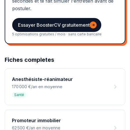
secondes et te fait simuler l'entretien avant de
postuler.
Essayer BoosterCV gratuitement
→
5 optimisations gratuites / mois · sans carte bancaire
Fiches completes
Anesthésiste-réanimateur
170 000 €/an en moyenne
Santé
Promoteur immobilier
62 500 €/an en moyenne