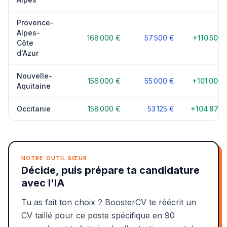
Provence-
Alpes-
168 000 €
57 500 €
+110 500 
Côte
d'Azur
Nouvelle-
156 000 €
55 000 €
+101 000 
Aquitaine
Occitanie
158 000 €
53 125 €
+104 875 
NOTRE OUTIL SŒUR
Décide, puis prépare ta candidature
avec l'IA
Tu as fait ton choix ? BoosterCV te réécrit un
CV taillé pour ce poste spécifique en 90